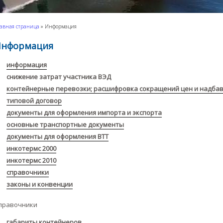
авная страница
»
Информация
нформация
информация
снижение затрат участника ВЭД
контейнерные перевозки; расшифровка сокращений цен и надбав
типовой договор
документы для оформления импорта и экспорта
основные транспортные документы
документы для оформления ВТТ
инкотермс 2000
инкотермс 2010
справочники
законы и конвенции
правочники
габариты контейнеров