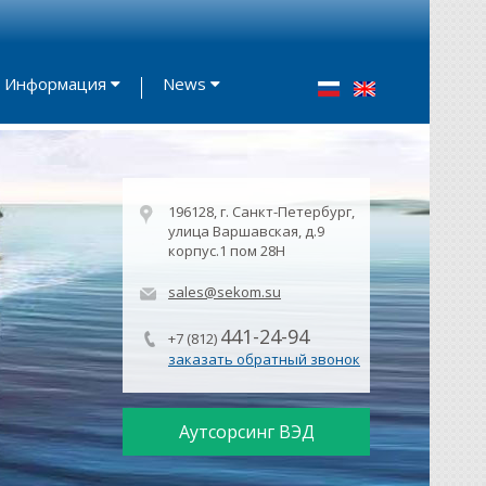
Информация
News
196128, г. Санкт-Петербург,
улица Варшавская, д.9
корпус.1 пом 28Н
sales@sekom.su
441-24-94
+7 (812)
заказать обратный звонок
Аутсорсинг ВЭД