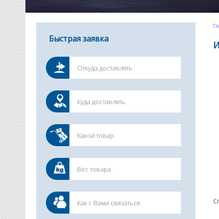
Гл
Быстрая заявка
И
С