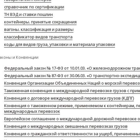
справочник по сертификации
ТН ВЭД и ставки пошлин
контейнеры. принятые сокращения
вагоны. классификация и размеры
классификатор видов транспорта
коды для видов груза, упаковки и материала упаковки
аконы и Конвенции
Федеральный закон № 17-ФЗ от 10.01.03. «О железнодорожном тра
Федеральный закон № 87-ФЗ от 30.06.03. «О транспортно-экспеди
Конвенция Организации Объединенных Наций о морской перевоз
Таможенная конвенция о международной перевозке грузов с при
Конвенция о договоре международной перевозки грузов (КДПГ)
Конвенция о таможенном режиме, применяемом к контейнерам, п
международных перевозок
Европейское соглашение о международной дорожной перевозке о
Конвенция о международных смешанных перевозках грузов
Конвенция о гражданской ответственности за ущерб, причиненны