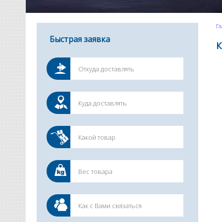
Гл
Быстрая заявка
К
       КОНВЕНЦИЯ
                       от 26 июня 1990 года

                        О ВРЕМЕННОМ ВВОЗЕ

                            Преамбула

    Договаривающиеся Стороны  настоящей  Конвенции,  разработанной
под эгидой Совета таможенного сотрудничества,
    Констатируя тот факт,  что современная ситуация,  отличающаяся
ростом числа и разрозненностью международных Таможенных  конвенций
о временном ввозе, является неудовлетворительной,
    Считая, что  это  положение  может  еще  более  ухудшиться   в
будущем,  когда  придется осуществлять международную регламентацию
новых объектов временного ввоза,
    Учитывая пожелания    представителей    торговли    и   других
заинтересованных   кругов   в   отношении   упрощения   выполнения
формальностей, связанных с временным ввозом,
    Считая, что упрощение и гармонизация таможенных режимов  и,  в
частности,   принятие  единого  международного  договора,  который
охватил бы все с