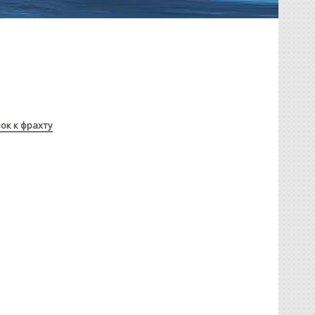
ок к фрахту