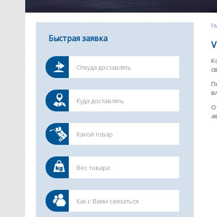
Гл
Быстрая заявка
V
К
с
П
в
О
а