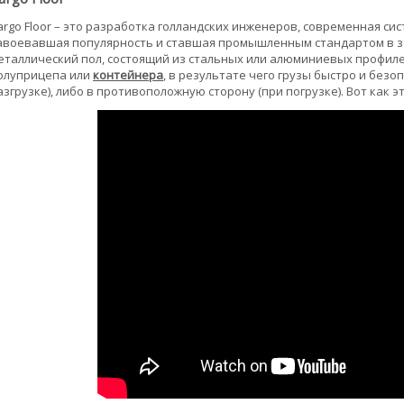
argo Floor – это разработка голландских инженеров, современная си
авоевавшая популярность и ставшая промышленным стандартом в зап
еталлический пол, состоящий из стальных или алюминиевых профил
олуприцепа или
контейнера
, в результате чего грузы быстро и безо
азгрузке), либо в противоположную сторону (при погрузке). Вот как э