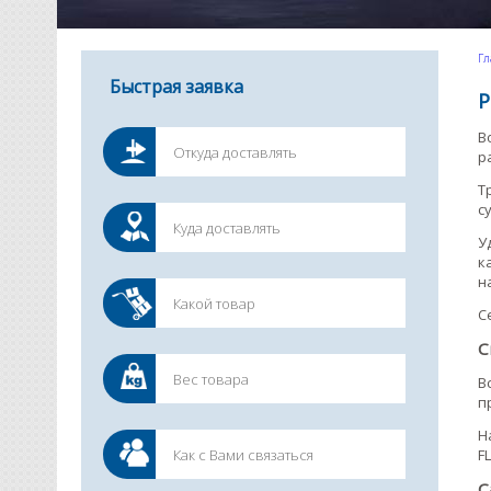
Гл
Быстрая заявка
Р
В
р
Т
с
У
к
н
С
С
В
п
Н
FL
C