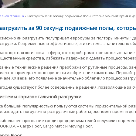
авная страница
»
Разгрузить за 90 секунд: подвижные полы, которые экономят время и д
азгрузить за 90 секунд: подвижные полы, котор
озможно ли разгрузить полуприцеп еврофуры за полторы минуты? Да
азгрузки. Современные и эффективные, эти системы значительно об
ранспортная логистика – сфера, в которой грамотное использовани
ущественные средства, избежать издержек и сделать процесс перев
дачные технические решения преображают рутинные процессы, зан
ачестве примера можно привести изобретение самосвала. Первый гр
ачале ХХ века; его появление значительно облегчило процесс разгру
егодня существуют более совершенные решения, позволяющие за сч
истемы горизонтальной разгрузки
сё большей популярностью пользуются системы горизонтальной раз
роизводить погрузочно-разгрузочные работы, экономят время и ден
аибольшее признание среди предпринимателей получили современн
OOR B.V. – Cargo Floor, Cargo Matic и Moving Floor.
argo Floor