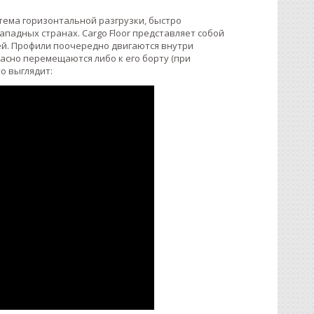
стема горизонтальной разгрузки, быстро
адных странах. Cargo Floor представляет собой
ей. Профили поочередно двигаются внутри
пасно перемещаются либо к его борту (при
то выглядит: