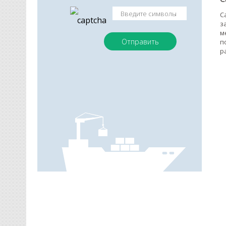
C
з
м
п
р