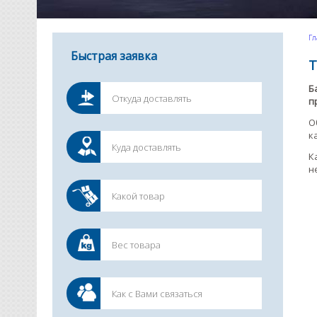
Гл
Быстрая заявка
Т
Б
п
О
к
К
н