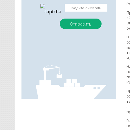
Р
П
с
Э
о
В
с
и
т
и
Н
н
п
Р
П
с
т
з
п
Г
в