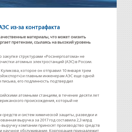
АЭС из-за контрафакта
качественные материалы, что может снизить
ргает претензии, ссылаясь на высокий уровень
о закупке структурами «Росэнергоатома» не
чистки атомных электростанций (АЭС) в России.
 Куликова, которое он отправил 10 января трем
ройэкспорт») и главным инженерам АЭС еще одной
я письма, его подлинность подтвердил
сийскими атомными станциям, в течение десяти лет
американского происхождения, который не
средств и систем химической защиты, разведки и
ванная выручка за 2017 год составила 2,3 млрд
ую выручку компании приносят производство средств
 и научное обслуживание. Корпорация принадлежит