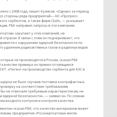
лено с 2008 года, пишет Куликов. «Однако за период
 со стороны ряда предприятий— АО «Прогресс-
ского сорбентов, а также фирм США», — указывает
ицам. РБК направил запросы в эти компании.
гоатом» закупает у этих компаний, не
 отрасли. В связи с этим он подчеркивает, что
привести к нарушению ядерной безопасности по
го удаления радиоактивных газов и радионуклидов
оторые не производятся в России, сказал РБК
В качестве примера он привел готовящиеся
СКТ. «Патент на производство сорбента для АЭС в
онцерна не было случаев поставки контрафактных
 проверку на соответствие требованиям
 бы не отвечали требуемым характеристикам, не
и ядерной безопасности», — заявил он. По словам
тем входного контроля и контроля качества.
икитин сказал РБК, что качество материалов может
 словам, предприятия «Росэнергоатома» могли