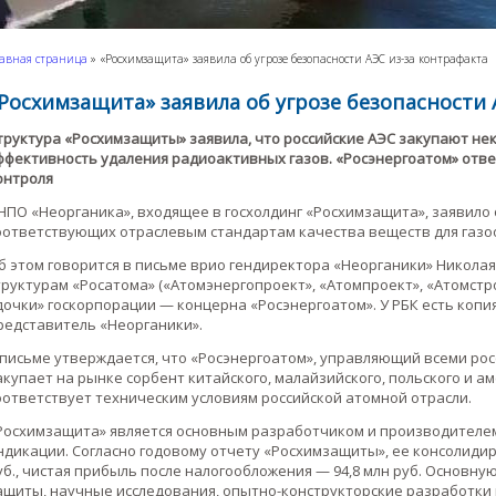
авная страница
»
«Росхимзащита» заявила об угрозе безопасности АЭС из-за контрафакта
Росхимзащита» заявила об угрозе безопасности 
труктура «Росхимзащиты» заявила, что российские АЭС закупают не
ффективность удаления радиоактивных газов. «Росэнергоатом» отве
онтроля
НПО «Неорганика», входящее в госхолдинг «Росхимзащита», заявило 
оответствующих отраслевым стандартам качества веществ для газоо
б этом говорится в письме врио гендиректора «Неорганики» Николая
труктурам «Росатома» («Атомэнергопроект», «Атомпроект», «Атомст
дочки» госкорпорации — концерна «Росэнергоатом». У РБК есть копи
редставитель «Неорганики».
 письме утверждается, что «Росэнергоатом», управляющий всеми рос
акупает на рынке сорбент китайского, малайзийского, польского и 
оответствует техническим условиям российской атомной отрасли.
Росхимзащита» является основным разработчиком и производителем 
ндикации. Согласно годовому отчету «Росхимзащиты», ее консолидиро
уб., чистая прибыль после налогообложения — 94,8 млн руб. Основн
ащиты, научные исследования, опытно-конструкторские разработки