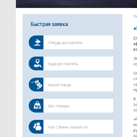
Гл
Быстрая заявка
«
С
э
к
Э
с
О
с
«
п
В
з
с
«
и
р
з