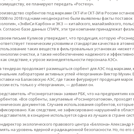
осимуществу​, ее планируют передать «Ростеху».
роизводство сорбентов под марками СКТ-И и СКТ-3И в России останов
 2008 по 2018 год нами неоднократно были выявлены факты поставок
кология», «ЭнВиСи Карбон» и ЭКЗ — китайского, малайзийского, поль
н. Согласно базе данных СПАРК, эти три компании принадлежат физл
 своем письме Куликов утверждает, что продукция, которую «Росэнер
оответствует техническим условиям и стандартам качества в атомной
спользование таких веществ в фильтровальных установках «может 
ехнологии очистки, а также необеспечению надежного и эффективно
, как следствие, к угрозе жизнедеятельности персонала АЭС».
а тендерах продолжает размещаться сорбент для АЭС под марками, к
ачальник лаборатории активных углей «Неорганики» Виктор Мухин. 
оставки на Балаковскую АЭС, где также фигурирует продукция марок 
оссии есть только у «Неорганики», — добавил он.
редставитель «Росэнергоатома» заявил РБК, что на предприятиях к
орбентов. «Все сорбенты, закупаемые «Росэнергоатомом», проходят
ехнических документов. Случаев использования сорбентов, которые
афиксировано. Как следствие, не зафиксировано нарушений в област
редставителя, в концерне используется одна из лучших в стране сис
ендиректор экологического правового центра «Беллона» Александр Н
лиять на уровень ядерной и радиационной безопасности. Но, по его