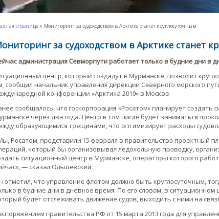
авная страница
»
Мониторинг за судоходством в Арктике станет круглосуточным
ониторинг за судоходством в Арктике станет к
ейчас администрация Севморпути работает только в будние дни в д
итуационный центр, который создадут в Мурманске, позволит кругл
м, сообщил начальник управления дирекции Северного морского пут
еждународной конференции «Арктика 2019» в Москве.
анее сообщалось, что госкорпорация «Росатом» планирует создать 
урманске через два года. Центр в том числе будет заниматься про
ежду образующимися трещинами, что оптимизирует расходы судовл
Мы, Росатом, представили 15 февраля в правительство проектный пл
пераций, который бы организовывал ледокольную проводку, организ
оздать ситуационный центр в Мурманске, операторы которого работа
ейчас», — сказал Ольшевский.
н отметил, что управление флотом должно быть круглосуточным, то
олько в будние дни в дневное время. По его словам, в ситуационном
оторый будет отслеживать движение судов, выходить с ними на связ
аспоряжением правительства РФ от 15 марта 2013 года для управле