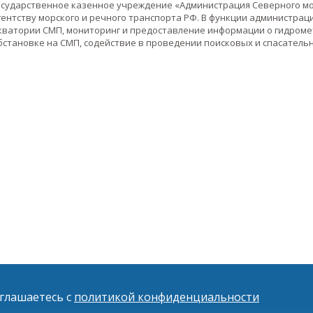
осударственное казенное учреждение «Администрация Северного м
гентству морского и речного транспорта РФ. В функции администра
кватории СМП, мониторинг и предоставление информации о гидроме
бстановке на СМП, содействие в проведении поисковых и спасатель
оглашаетесь с
политикой конфиденциальности