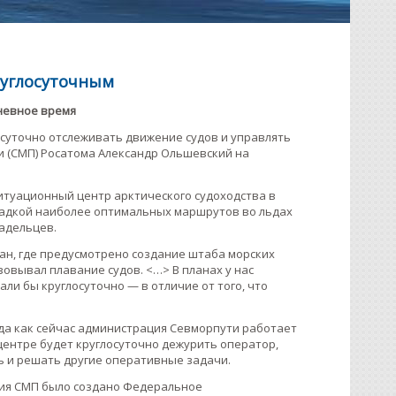
руглосуточным
невное время
осуточно отслеживать движение судов и управлять
и (СМП) Росатома Александр Ольшевский на
ситуационный центр арктического судоходства в
кладкой наиболее оптимальных маршрутов во льдах
адельцев.
ан, где предусмотрено создание штаба морских
овывал плавание судов. <…> В планах у нас
ли бы круглосуточно — в отличие от того, что
гда как сейчас администрация Севморпути работает
 центре будет круглосуточно дежурить оператор,
ь и решать другие оперативные задачи.
ния СМП было создано Федеральное