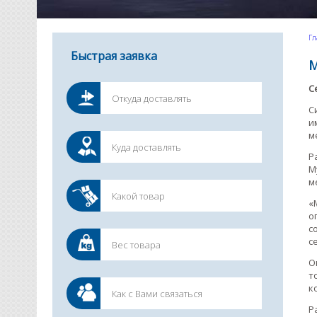
Гл
Быстрая заявка
М
С
С
и
м
Р
М
м
«
о
с
с
О
т
к
Р