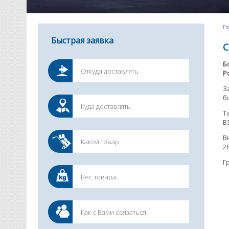
Гл
Быстрая заявка
С
Б
Р
З
б
Т
В
В
2
Г