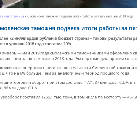
авная страница
»
Смоленская таможня подвела итоги работы за пять месяцев 2019 года
моленская таможня подвела итоги работы за пят
олее 72 миллиардов рублей в бюджет страны – таковы результаты р
ост к уровню 2018 года составил 20%
а январь — май 2019 года смоленскими таможенниками оформлено свы
ольше, чем за пять месяцев 2018 года. Экспортные декларации состав
аможенные операции в регионе деятельности Смоленской таможни в 
ЭД, что на 6% больше, чем за аналогичный период прошлого года.
нешнеторговый оборот при этом составил 4721, 37 млн долл. США, в т. ч
81,86 млн долл. США.
рузооборот составил 1266,1 тыс. тонн, в том числе по экспорту — 467,9 