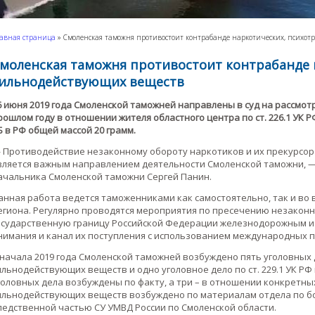
авная страница
»
Смоленская таможня противостоит контрабанде наркотических, психо
моленская таможня противостоит контрабанде 
ильнодействующих веществ
6 июня 2019 года Смоленской таможней направлены в суд на рассмот
рошлом году в отношении жителя областного центра по ст. 226.1 УК
Б в РФ общей массой 20 грамм.
 Противодействие незаконному обороту наркотиков и их прекурсор
вляется важным направлением деятельности Смоленской таможни, 
ачальника Смоленской таможни Сергей Панин.
анная работа ведется таможенниками как самостоятельно, так и в
егиона. Регулярно проводятся мероприятия по пресечению незако
осударственную границу Российской Федерации железнодорожным и
нимания и канал их поступления с использованием международных 
 начала 2019 года Смоленской таможней возбуждено пять уголовных д
ильнодействующих веществ и одно уголовное дело по ст. 229.1 УК Р
головных дела возбуждены по факту, а три – в отношении конкретны
ильнодействующих веществ возбуждено по материалам отдела по б
ледственной частью СУ УМВД России по Смоленской области.