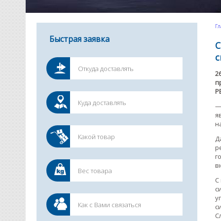
Гл
Быстрая заявка
С
с
2
п
Р
—
я
н
Д
р
г
в
С
с
у
с
С