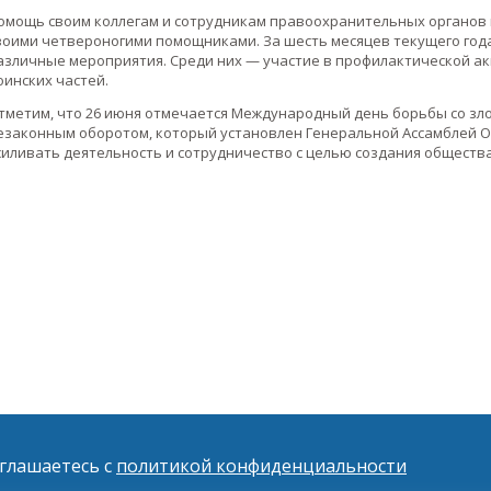
омощь своим коллегам и сотрудникам правоохранительных органов 
воими четвероногими помощниками. За шесть месяцев текущего год
азличные мероприятия. Среди них — участие в профилактической ак
оинских частей.
тметим, что 26 июня отмечается Международный день борьбы со зл
езаконным оборотом, который установлен Генеральной Ассамблей ОО
силивать деятельность и сотрудничество с целью создания обществ
оглашаетесь с
политикой конфиденциальности