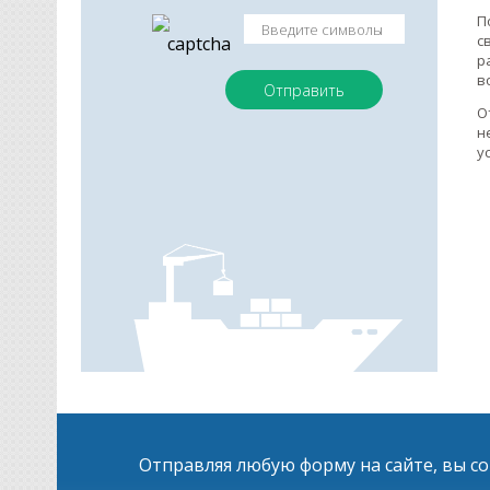
П
с
р
в
О
н
у
Отправляя любую форму на сайте, вы с