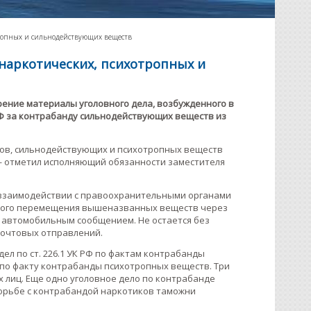
тропных и сильнодействующих веществ
наркотических, психотропных и
рение материалы уголовного дела, возбужденного в
 РФ за контрабанду сильнодействующих веществ из
ов, сильнодействующих и психотропных веществ
— отметил исполняющий обязанности заместителя
о взаимодействии с правоохранительными органами
нного перемещения вышеназванных веществ через
 автомобильным сообщением. Не остается без
почтовых отправлений.
ел по ст. 226.1 УК РФ по фактам контрабанды
Ф по факту контрабанды психотропных веществ. Три
х лиц. Еще одно уголовное дело по контрабанде
орьбе с контрабандой наркотиков таможни