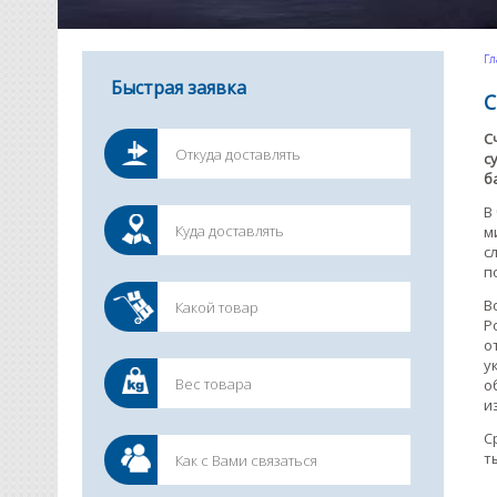
Гл
Быстрая заявка
С
С
с
б
В
м
с
п
В
Р
о
у
о
и
С
т