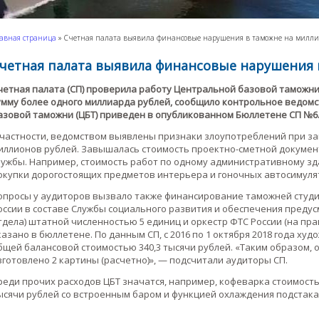
авная страница
»
Счетная палата выявила финансовые нарушения в таможне на милли
четная палата выявила финансовые нарушения 
четная палата (СП) проверила работу Центральной базовой таможн
умму более одного миллиарда рублей, сообщило контрольное ведомс
азовой таможни (ЦБТ) приведен в опубликованном Бюллетене СП №6
 частности, ведомством выявлены признаки злоупотреблений при за
иллионов рублей. Завышалась стоимость проектно-сметной докуме
лужбы. Например, стоимость работ по одному административному зда
окупки дорогостоящих предметов интерьера и гоночных автосимуля
опросы у аудиторов вызвало также финансирование таможней студии
оссии в составе Службы социального развития и обеспечения предус
тдела) штатной численностью 5 единиц и оркестр ФТС России (на пр
казано в бюллетене. По данным СП, с 2016 по 1 октября 2018 года худ
бщей балансовой стоимостью 340,3 тысячи рублей. «Таким образом, о
зготовлено 2 картины (расчетно)», — подсчитали аудиторы СП.
реди прочих расходов ЦБТ значатся, например, кофеварка стоимость
ысячи рублей со встроенным баром и функцией охлаждения подстака