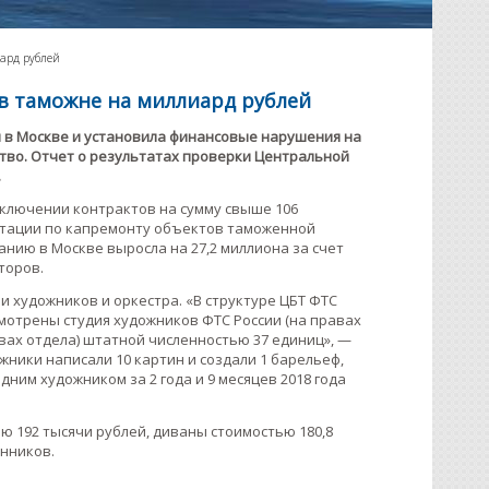
ард рублей
в таможне на миллиард рублей
и в Москве и установила финансовые нарушения на
тво. Отчет о результатах проверки Центральной
.
ключении контрактов на сумму свыше 106
нтации по капремонту объектов таможенной
нию в Москве выросла на 27,2 миллиона за счет
торов.
 художников и оркестра. «В структуре ЦБТ ФТС
мотрены студия художников ФТС России (на правах
авах отдела) штатной численностью 37 единиц», —
ожники написали 10 картин и создали 1 барельеф,
дним художником за 2 года и 9 месяцев 2018 года
ю 192 тысячи рублей, диваны стоимостью 180,8
нников.