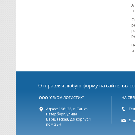
А
с
С
р
р
ру
П
с
Отправляя любую форму на сайте, вы с
ООО “СЕКОМ ЛОГИСТИК”
НА СВЯ
Адрес: 196128, г. Санкт-
Тел
Петербург, улица
Варшавская, д.9 корпус.1
E-m
пом 28Н