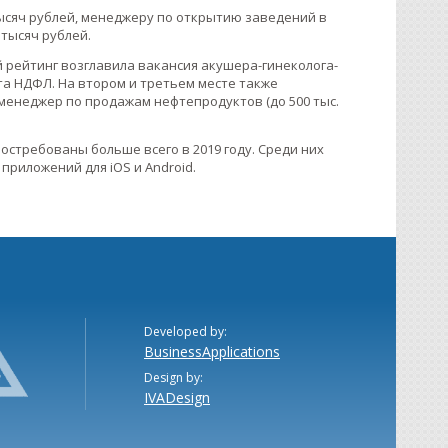
тысяч рублей, менеджеру по открытию заведений в
0 тысяч рублей.
й рейтинг возглавила вакансия акушера-гинеколога-
ета НДФЛ. На втором и третьем месте также
и менеджер по продажам нефтепродуктов (до 500 тыс.
востребованы больше всего в 2019 году. Среди них
приложений для iOS и Android.
Developed by:
BusinessApplications
Design by:
IVADesign