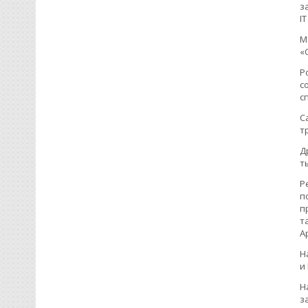
з
I
М
«
Р
с
с
С
т
Д
т
Р
п
п
т
А
Н
и
Н
з