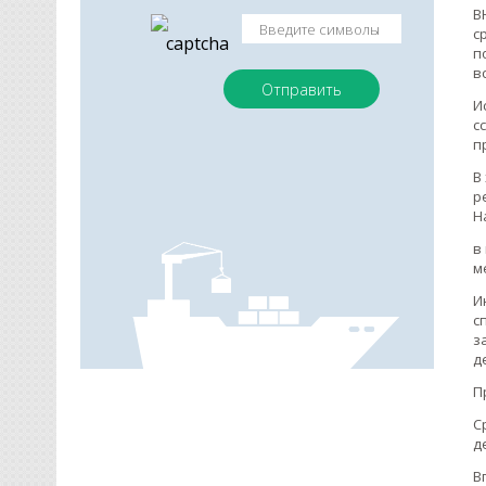
В
с
п
в
И
с
п
В
р
Н
в
м
И
с
з
д
П
С
д
В