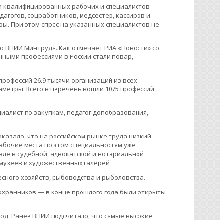
и квалифицированных рабочих и специалистов
едагогов, соцработников, медсестер, кассиров и
ы. При этом спрос на указанных специалистов не
о ВНИИ Минтруда. Как отмечает РИА «Новости» со
нными профессиями в России стали повар,
профессий 26,9 тысячи организаций из всех
аметры. Всего в перечень вошли 1075 профессий.
циалист по закупкам, педагог допобразования,
оказало, что на российском рынке труда низкий
рабочие места по этом специальностям уже
але в судебной, адвокатской и нотариальной
 музеев и художественных галерей.
есного хозяйств, рыбоводства и рыболовства.
охранников — в конце прошлого года были открыты
од. Ранее ВНИИ подсчитало, что самые высокие