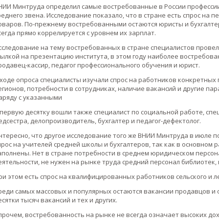
НИИ Минтруда определил самые востребованные в России професси
реднего звена. Исследование показало, что в стране есть спрос на п
оваров. По-прежнему востребованными остаются юристы и бухгалтер
сегда прямо коррелируется с уровнем их зарплат.
сследование на тему востребованных в стране специалистов провел
сылкой на презентацию института, в этом году наиболее востребова
родавец-кассир, педагог профессионального обучения и юрист.
 ходе опроса специалисты изучали спрос на работников конкретных 
егионов, потребности в сотрудниках, наличие вакансий и другие пар
аряду с указанными
 первую десятку вошли также специалист по социальной работе, спе
едсестра, делопроизводитель, бухгалтер и педагог-дефектолог.
нтересно, что другое исследование того же ВНИИ Минтруда в июле п
прос на учителей средней школы и бухгалтеров, так как в основном 
аполнены. Нет в стране потребности в среднем юридическом персон
еятельности, не нужен на рынке труда средний персонал библиотек,
ри этом есть спрос на квалифицированных работников сельского и л
реди самых массовых и популярных остаются вакансии продавцов и 
есятки тысяч вакансий и тех и других.
прочем, востребованность на рынке не всегда означает высоких дох