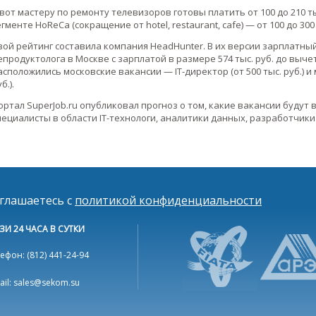
 вот мастеру по ремонту телевизоров готовы платить от 100 до 210 
егменте HoReCa (сокращение от hotel, restaurant, cafe) — от 100 до 30
вой рейтинг составила компания HeadHunter. В их версии зарплатны
епродуктолога в Москве с зарплатой в размере 574 тыс. руб. до выч
асположились московские вакансии — IT-директор (от 500 тыс. руб.) 
б.).
ортал SuperJob.ru опубликовал прогноз о том, какие вакансии будут 
пециалисты в области IT-технологи, аналитики данных, разработчики 
оглашаетесь с
политикой конфиденциальности
ЗИ 24 ЧАСА В СУТКИ
ефон: (812) 441-24-94
ail: sales@sekom.su