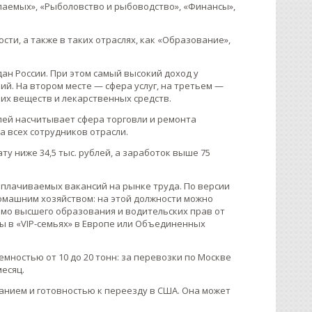
опаемых», «Рыболовство и рыбоводство», «Финансы»,
и, а также в таких отраслях, как «Образование»,
ждан России. При этом самый высокий доход у
ий. На втором месте — сфера услуг, на третьем —
их веществ и лекарственных средств.
лей насчитывает сфера торговли и ремонта
ла всех сотрудников отрасли.
у ниже 34,5 тыс. рублей, а заработок выше 75
плачиваемых вакансий на рынке труда. По версии
домашним хозяйством: на этой должности можно
мимо высшего образования и водительских прав от
ты в «VIP-семьях» в Европе или Объединенных
мностью от 10 до 20 тонн: за перевозки по Москве
месяц.
анием и готовностью к переезду в США. Она может