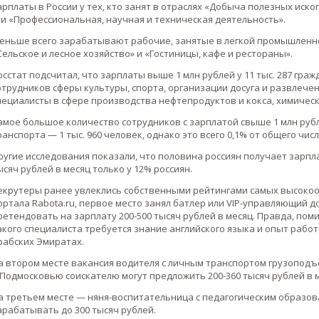
арплаты в России у тех, кто занят в отраслях «Добыча полезных иск
T и «Профессиональная, научная и техническая деятельность».
еньше всего зарабатывают рабочие, занятые в легкой промышленност
Сельское и лесное хозяйство» и «Гостиницы, кафе и рестораны».
осстат подсчитал, что зарплаты выше 1 млн рублей у 11 тыс. 287 гра
отрудников сферы культуры, спорта, организации досуга и развлечен
пециалисты в сфере производства нефтепродуктов и кокса, химическ
амое большое количество сотрудников с зарплатой свыше 1 млн руб
ранспорта — 1 тыс. 960 человек, однако это всего 0,1% от общего чис
ругие исследования показали, что половина россиян получает зарплат
ысяч рублей в месяц только у 12% россиян.
екрутеры ранее увлеклись собственными рейтингами самых высокоо
ортала Rabota.ru, первое место занял батлер или VIP-управляющий 
ретендовать на зарплату 200-500 тысяч рублей в месяц. Правда, по
акого специалиста требуется знание английского языка и опыт рабо
рабских Эмиратах.
а втором месте вакансия водителя с личным транспортом грузоподъе
 Подмосковью соискателю могут предложить 200-360 тысяч рублей в 
а третьем месте — няня-воспитательница с педагогическим образов
арабатывать до 300 тысяч рублей.