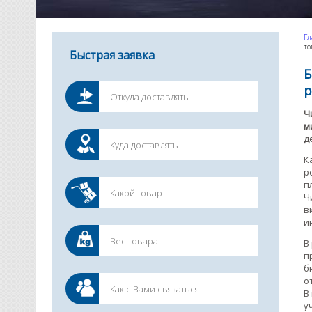
Гл
то
Быстрая заявка
Б
р
Ч
м
д
К
р
п
Ч
в
и
В
п
б
о
В
у