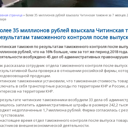
авная страница
»
Более 35 миллионов рублей взыскала Читинская таможня за 7 месяцев 
вара
олее 35 миллионов рублей взыскала Читинская т
езультатам таможенного контроля после выпуск
итинская таможня по результатам таможенного контроля после выпуск
иллионов рублей, что на 16% больше, чем за тот же период 2018 го
еятельности возбуждено 45 дел об административных правонаруше
ак рассказала сотрудник отдела таможенного контроля после выпус
езультативной была проверка в отношении российской фирмы, кото
лодовоовощной продукции.
итинские таможенники установили, что таможенная стоимость това
ключать в себя транспортные расходы по территории КНР и России, а
нтересов на территории КНР.
 результате читинские таможенники возбудили 33 дела об админис
ришлось заплатить административные штрафы в размере 242,2 тыся
юджет недоплаченные 1,7 миллиона рублей. Фирма согласилась с ре
тсутствовали.
 настоящее время отдел таможенного контроля после выпуска това
частников внешнеэкономической деятельности.