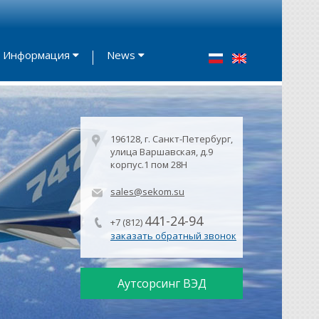
Информация
News
196128, г. Санкт-Петербург,
улица Варшавская, д.9
корпус.1 пом 28Н
sales@sekom.su
441-24-94
+7 (812)
заказать обратный звонок
Аутсорсинг ВЭД