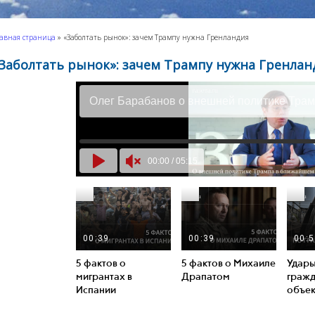
авная страница
»
«Заболтать рынок»: зачем Трампу нужна Гренландия
Заболтать рынок»: зачем Трампу нужна Гренлан