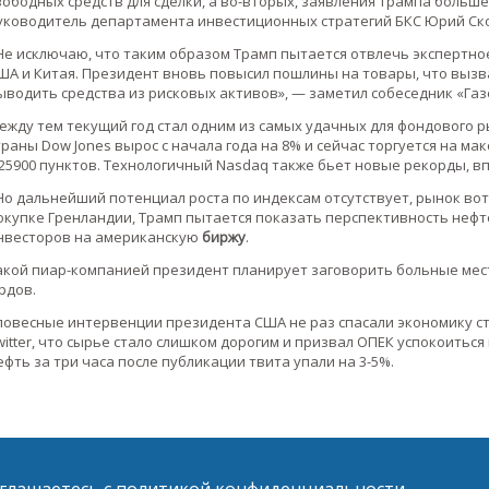
вободных средств для сделки, а во-вторых, заявления Трампа больш
уководитель департамента инвестиционных стратегий БКС Юрий Ск
Не исключаю, что таким образом Трамп пытается отвлечь экспертно
ША и Китая. Президент вновь повысил пошлины на товары, что вызв
ыводить средства из рисковых активов», — заметил собеседник «Газ
ежду тем текущий год стал одним из самых удачных для фондового 
траны Dow Jones вырос с начала года на 8% и сейчас торгуется на ма
 25900 пунктов. Технологичный Nasdaq также бьет новые рекорды, в
Но дальнейший потенциал роста по индексам отсутствует, рынок вот
окупке Гренландии, Трамп пытается показать перспективность неф
нвесторов на американскую
биржу
.
акой пиар-компанией президент планирует заговорить больные мес
рдов.
ловесные интервенции президента США не раз спасали экономику ст
witter, что сырье стало слишком дорогим и призвал ОПЕК успокоиться
ефть за три часа после публикации твита упали на 3-5%.