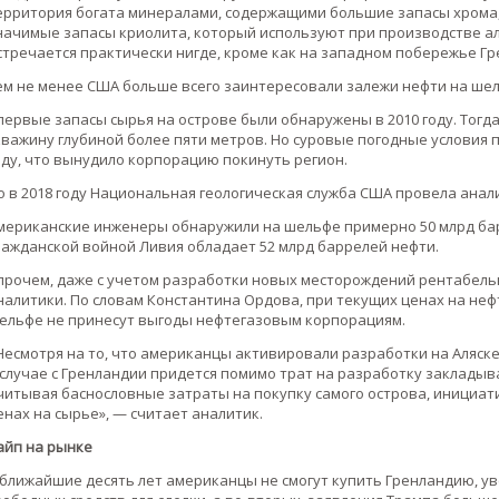
ерритория богата минералами, содержащими большие запасы хрома, 
начимые запасы криолита, который используют при производстве а
стречается практически нигде, кроме как на западном побережье Гр
ем не менее США больше всего заинтересовали залежи нефти на ше
первые запасы сырья на острове были обнаружены в 2010 году. Тогда
кважину глубиной более пяти метров. Но суровые погодные условия 
оду, что вынудило корпорацию покинуть регион.
о в 2018 году Национальная геологическая служба США провела анал
мериканские инженеры обнаружили на шельфе примерно 50 млрд бар
ражданской войной Ливия обладает 52 млрд баррелей нефти.
прочем, даже с учетом разработки новых месторождений рентабель
налитики. По словам Константина Ордова, при текущих ценах на неф
ельфе не принесут выгоды нефтегазовым корпорациям.
Несмотря на то, что американцы активировали разработки на Аляске
 случае с Гренландии придется помимо трат на разработку закладыв
читывая баснословные затраты на покупку самого острова, инициат
енах на сырье», — считает аналитик.
айп на рынке
 ближайшие десять лет американцы не смогут купить Гренландию, ув