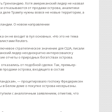
ь Гренландию. Хотя американский лидер не назвал
ки отказываются от продажи острова, аналитики
 на деле Трампу нужны вовсе не новые территории, а
нландии. О новом направлении
.
ка он не входит в пул основных. «Но это не тема
алистами Reuters.
ключевое стратегическое значение для США, писали
анский лидер неоднократно интересовался у
кие отчеты о природных богатствах острова.
отказались от подобной сделки. Так, премьер-
 продажи острова, входящего в состав
нландская», — процитировало госпожу Фредериксен
ы в Белом доме о покупке острова несерьезны.
ступили с аналогичным заявлением, отметив, что