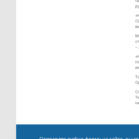
с
р
«
С
в
М
с
–
«
п
и
Т
О
С
T
н