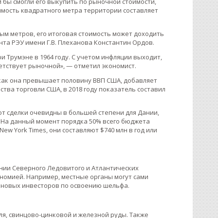
и бы смогли его выкупить по рыночной стоимости,
мость квадратного метра территории составляет
ым метров, его итоговая стоимость может доходить
та РЭУ имени Г.В. Плеханова Константин Ордов.
и Трумэне в 1964 году. С учетом инфляции выходит,
ветствует рыночной», — отметил экономист.
 как она превышает половину ВВП США, добавляет
тва торговли США, в 2018 году показатель составил
от сделки очевидны в большей степени для Дании,
. На данный момент порядка 50% всего бюджета
ew York Times, они составляют $740 млн в год или
нии Северного Ледовитого и Атлантических
ономией. Например, местные органы могут сами
 новых инвесторов по освоению шельфа.
ля, свинцово-цинковой и железной руды. Также