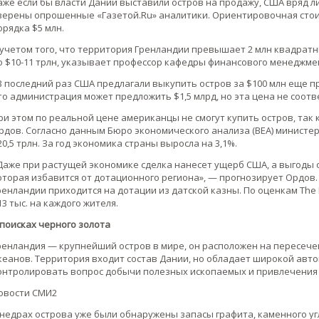
аже если бы власти Дании выставили остров на продажу, США вряд л
верены опрошенные «Газетой.Ru» аналитики. Ориентировочная стои
орядка $5 млн.
 учетом того, что территория Гренландии превышает 2 млн квадратн
о $10-11 трлн, указывает профессор кафедры финансового менеджмен
В последний раз США предлагали выкупить остров за $100 млн еще пр
то администрация может предложить $1,5 млрд, но эта цена не соот
ри этом по реальной цене американцы не смогут купить остров, так
рдов. Согласно данным Бюро экономического анализа (BEA) министерс
20,5 трлн. За год экономика страны выросла на 3,1%.
Даже при растущей экономике сделка нанесет ущерб США, а выгоды 
оторая избавится от дотационного региона», — прогнозирует Ордов
ренландии приходится на дотации из датской казны. По оценкам The N
13 тыс. на каждого жителя.
 поисках черного золота
ренландия — крупнейший остров в мире, он расположен на пересече
кеанов. Территория входит состав Дании, но обладает широкой авт
онтролировать вопрос добычи полезных ископаемых и привлечения
овости СМИ2
 недрах острова уже были обнаружены запасы графита, каменного уг