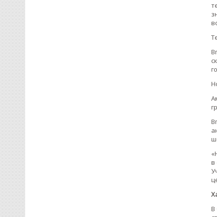
т
з
в
Т
В
с
г
Н
А
г
В
а
ш
«
в
У
ц
Х
В