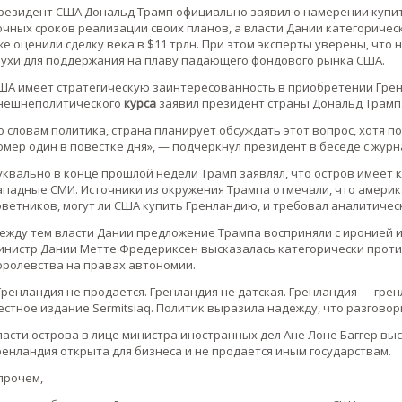
резидент США Дональд Трамп официально заявил о намерении купит
очных сроков реализации своих планов, а власти Дании категоричес
же оценили сделку века в $11 трлн. При этом эксперты уверены, что
лухи для поддержания на плаву падающего фондового рынка США.
ША имеет стратегическую заинтересованность в приобретении Гре
нешнеполитического
курса
заявил президент страны Дональд Трамп
о словам политика, страна планирует обсуждать этот вопрос, хотя по
омер один в повестке дня», — подчеркнул президент в беседе с журн
уквально в конце прошлой недели Трамп заявлял, что остров имеет 
ападные СМИ. Источники из окружения Трампа отмечали, что америк
оветников, могут ли США купить Гренландию, и требовал аналитичес
ежду тем власти Дании предложение Трампа восприняли с иронией и 
инистр Дании Метте Фредериксен высказалась категорически против
оролевства на правах автономии.
Гренландия не продается. Гренландия не датская. Гренландия — гре
естное издание Sermitsiaq. Политик выразила надежду, что разговор
ласти острова в лице министра иностранных дел Ане Лоне Баггер вы
ренландия открыта для бизнеса и не продается иным государствам.
прочем,