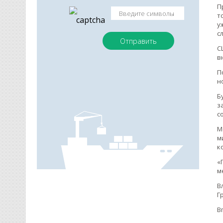
П
т
у
с
С
в
П
н
Б
з
с
М
м
к
«
м
В
Г
В