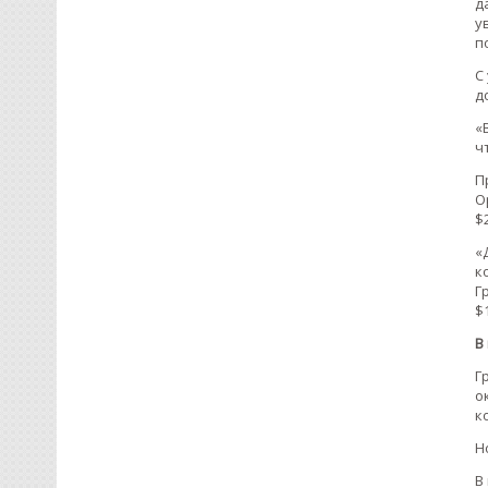
д
у
п
С
д
«
ч
П
О
$
«
к
Г
$
В
Г
о
к
Н
В