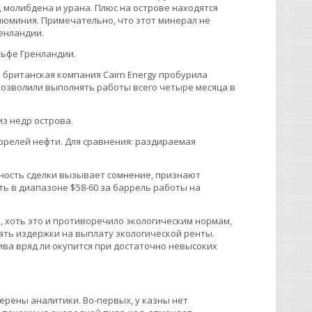
молибдена и урана. Плюс на острове находятся
люминия. Примечательно, что этот минерал не
енландии.
льфе Гренландии.
 британская компания Cairn Energy пробурила
позволили выполнять работы всего четыре месяца в
из недр острова.
релей нефти. Для сравнения: раздираемая
ность сделки вызывает сомнение, признают
ть в диапазоне $58-60 за баррель работы на
, хоть это и противоречило экологическим нормам,
ать издержки на выплату экологической ренты.
ива вряд ли окупится при достаточно невысоких
ерены аналитики. Во-первых, у казны нет