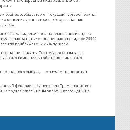
е похожи на очередной пиар-ход, отмечает
оркин.
е и бизнес сообщество от текущей торговой войны
ало опасения у инвесторов, которые начали
еты.Ru».
рынка США. Так, ключевой промышленный индекс
ксимальных за пять лет значениях в коридоре 25500
плотную приближаясь к 7604 пунктам.
-вот начнет падать. Поэтому рассказывая о
тегазовых компаний, чтобы привлечь новых
та фондового рынка», — отмечает Константин
раны. В феврале текущего года Трамп написал в
 и не подталкивать цены вверх. В итоге цены на