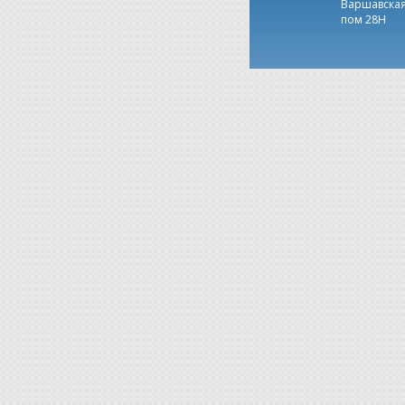
Варшавская,
пом 28Н