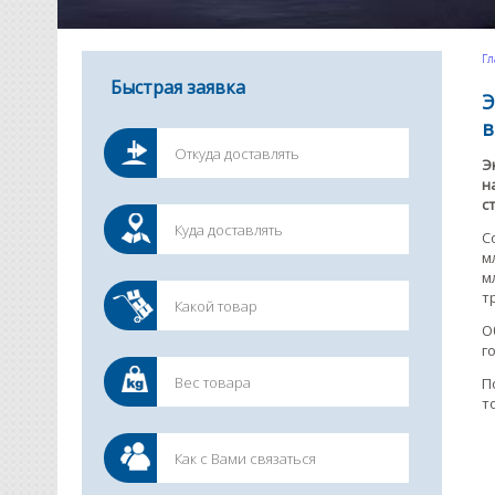
Гл
Быстрая заявка
Э
в
Э
н
с
С
м
м
т
О
г
П
т