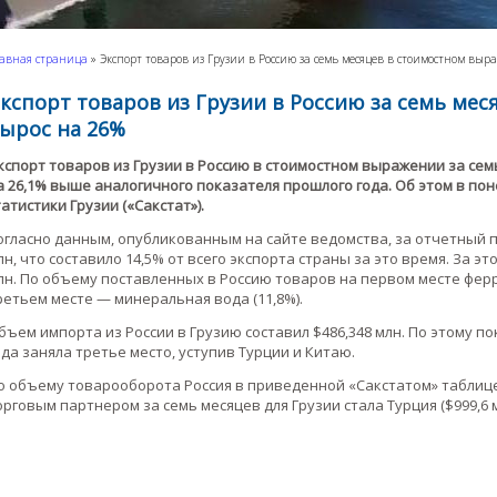
авная страница
»
Экспорт товаров из Грузии в Россию за семь месяцев в стоимостном вы
кспорт товаров из Грузии в Россию за семь ме
ырос на 26%
кспорт товаров из Грузии в Россию в стоимостном выражении за семь 
а 26,1% выше аналогичного показателя прошлого года. Об этом в п
татистики Грузии («Сакстат»).
огласно данным, опубликованным на сайте ведомства, за отчетный п
лн, что составило 14,5% от всего экспорта страны за это время. За эт
лн. По объему поставленных в Россию товаров на первом месте феррос
ретьем месте — минеральная вода (11,8%).
бъем импорта из России в Грузию составил $486,348 млн. По этому п
ода заняла третье место, уступив Турции и Китаю.
о объему товарооборота Россия в приведенной «Сакстатом» таблице 
орговым партнером за семь месяцев для Грузии стала Турция ($999,6 м