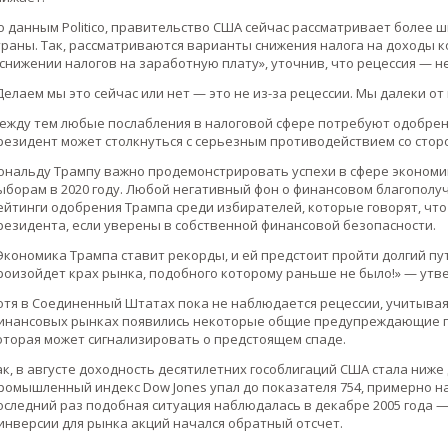
о данным Politico, правительство США сейчас рассматривает более 
траны. Так, рассматриваются варианты снижения налога на доходы к
 снижении налогов на заработную плату», уточнив, что рецессия — н
Делаем мы это сейчас или нет — это не из-за рецессии. Мы далеки от
ежду тем любые послабления в налоговой сфере потребуют одобрен
резидент может столкнуться с серьезным противодействием со сто
ональду Трампу важно продемонстрировать успехи в сфере экономи
ыборам в 2020 году. Любой негативный фон о финансовом благополуч
ейтинги одобрения Трампа среди избирателей, которые говорят, чт
резидента, если уверены в собственной финансовой безопасности.
Экономика Трампа ставит рекорды, и ей предстоит пройти долгий путь
роизойдет крах рынка, подобного которому раньше не было!» — утв
отя в Соединенный Штатах пока не наблюдается рецессии, учитывая 
инансовых рынках появились некоторые общие предупреждающие пр
оторая может сигнализировать о предстоящем спаде.
ак, в августе доходность десятилетних гособлигаций США стала ниже
ромышленный индекс Dow Jones упал до показателя 754, примерно на 2,
оследний раз подобная ситуация наблюдалась в декабре 2005 года — 
 инверсии для рынка акций начался обратный отсчет.