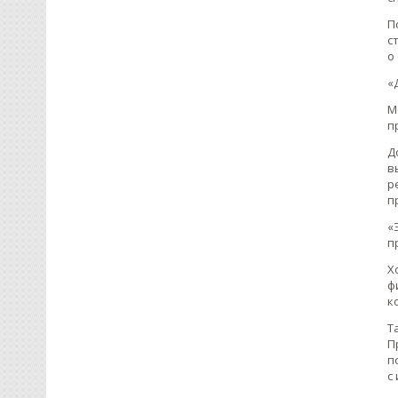
П
с
о
«
М
п
Д
в
р
п
«
п
Х
ф
к
Т
П
п
с