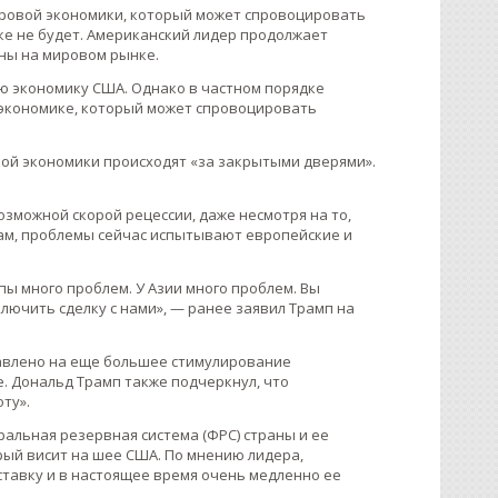
ровой экономики, который может спровоцировать
ке не будет. Американский лидер продолжает
аны на мировом рынке.
ю экономику США. Однако в частном порядке
 экономике, который может спровоцировать
кой экономики происходят «за закрытыми дверями».
озможной скорой рецессии, даже несмотря на то,
вам, проблемы сейчас испытывают европейские и
пы много проблем. У Азии много проблем. Вы
аключить сделку с нами», — ранее заявил Трамп на
равлено на еще большее стимулирование
е. Дональд Трамп также подчеркнул, что
ту».
альная резервная система (ФРС) страны и ее
рый висит на шее США. По мнению лидера,
тавку и в настоящее время очень медленно ее