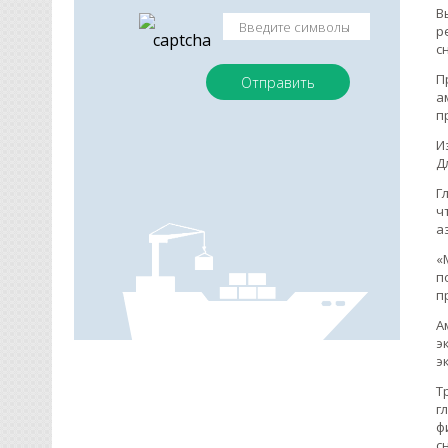
В
р
с
П
а
п
И
Д
Г
ч
а
«
п
п
А
э
э
Т
г
ф
с