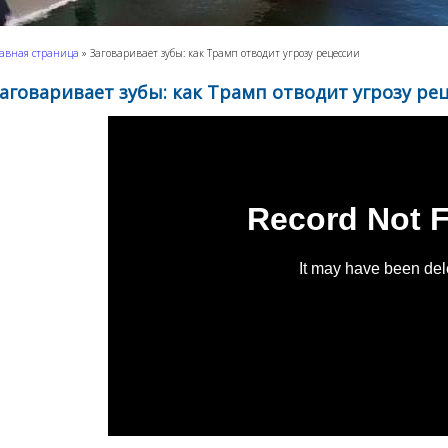
авная страница
»
Заговаривает зубы: как Трамп отводит угрозу рецессии
аговаривает зубы: как Трамп отводит угрозу ре