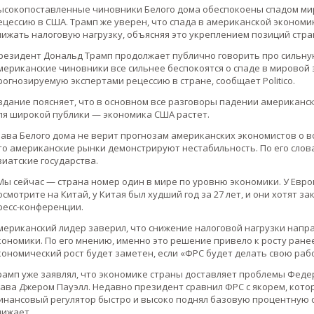
ысокопоставленные чиновники Белого дома обеспокоены спадом ми
ецессию в США. Трамп же уверен, что спада в американской экономи
нижать налоговую нагрузку, объясняя это укреплением позиций стр
резидент Дональд Трамп продолжает публично говорить про сильну
мериканские чиновники все сильнее беспокоятся о спаде в мировой
рогнозируемую экспертами рецессию в стране, сообщает Politico.
здание поясняет, что в основном все разговоры падении американс
ля широкой публики — экономика США растет.
лава Белого дома не верит прогнозам американских экономистов о в
то американские рынки демонстрируют нестабильность. По его сло
зиатские государства.
Мы сейчас — страна номер один в мире по уровню экономики. У Евро
осмотрите на Китай, у Китая был худший год за 27 лет, и они хотят з
ресс-конференции.
мериканский лидер заверил, что снижение налоговой нагрузки нап
кономики. По его мнению, именно это решение привело к росту ране
кономический рост будет заметен, если «ФРС будет делать свою рабо
рамп уже заявлял, что экономике страны доставляет проблемы Федер
лава Джером Пауэлл. Недавно президент сравнил ФРC с якорем, кото
инансовый регулятор быстро и высоко поднял базовую процентную с
нижает.