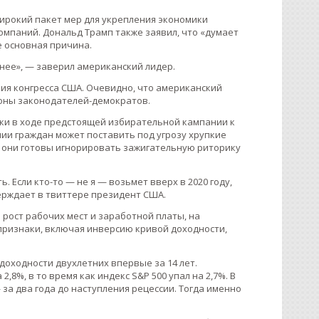
широкий пакет мер для укрепления экономики
омпаний. Дональд Трамп также заявил, что «думает
е основная причина.
 нее», — заверил американский лидер.
ия конгресса США. Очевидно, что американский
роны законодателей-демократов.
ки в ходе предстоящей избирательной кампании к
ии граждан может поставить под угрозу хрупкие
о они готовы игнорировать зажигательную риторику
. Если кто-то — не я — возьмет вверх в 2020 году,
ерждает в твиттере президент США.
рост рабочих мест и заработной платы, на
изнаки, включая инверсию кривой доходности,
 доходности двухлетних впервые за 14 лет.
8%, в то время как индекс S&P 500 упал на 2,7%. В
за два года до наступления рецессии. Тогда именно