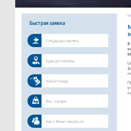
Гл
Быстрая заявка
М
з
В
к
М
Ц
ф
п
П
у
к