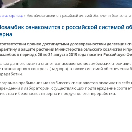
авная страница
»
Мозамбик ознакомится с российской системой обеспечения безопасности 
озамбик ознакомится с российской системой об
ерна
 соответствии с ранее достигнутыми договоренностями делегация с
арантину и защите растений Министерства сельского хозяйства и п
озамбик в период с 26 по 31 августа 2019 года посетит Российскую 
елью данного визита станет ознакомление мозамбикских специалист
итосанитарного контроля (надзора), а также системой обеспечения б
ереработки.
рограмма пребывания мозамбикских специалистов включает в себя
чреждений и лабораторий, осуществляющих подтверждение соответс
ачества и безопасности зерна и продуктов его переработки.