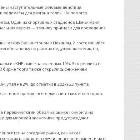
ючены наступательные силовые действия.
 водометы для разгона толпы. Не помогло.
конгом. Один из спортивных стадионов Шэньчжэня,
иальная версия — технику пригнали для проведения
йны между Вашингтоном и Пекином. И состоявшийся
ил обстановку на рынках ведущих экономик, но,
вары из КНР выше заявленных 10%. Это реплика в
й бирже торги также открылись снижением
, упал на 2%, до отметки в 20279,23 пункта.
 активом прежде всего для азиатских инвесторов.
е перекинется ли обвал на рынке Гонконга на
ки для мировой экономики, предупреждают
еносится на соседние рынки, как некая
кольких рынках, и в случае опасности вывести их в