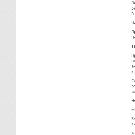
П
р
Г
Н
П
П
Т
П
п
а
к
С
с
а
Н
М
В
э
А