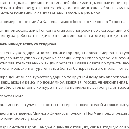
осле того, как акции многих компаний обвалились, местные инвест
ейтинга Bloomberg Billionaires Index, состояние 10 самых богатых м
онконге компаний, с 23 июля уменьшилось на $19 млрд.
апример, состояние Ли Кашена, самого богатого человека Гонконга, с
ричиной эскалации в Гонконге стал законопроект об экстрадиции в К
екину затребовать выдачи оппозиционеров и в итоге приведет к дос
анки начнут атаку со стадиона
ротесты уже ударили по экономике города, в первую очередь по тур
опулярных групповых туров из соседних стран упало вдвое. Азиатски
нтиправительственных акций протеста. Глава Совета по туристичес
онстатировал, что турагентства боятся банкротства и отправляют со
окращение числа туристов ударило по крупнейшему авиаперевозчику
овершающем рейсы по всему миру, включая Россию. Авиакомпания ма
виабилетов вполне конкурентна, что не могло не затронуть интерес
овости СМИ2
агазины из-за уличных протестов теряют покупателей и также вын
ласти в отчаянии. Министр финансов Гонконга Пол Чан предупредил
кономического упадка.
 мэр Гонконга Кэрри Лам уже оценила ситуацию, как наихудшую со вр