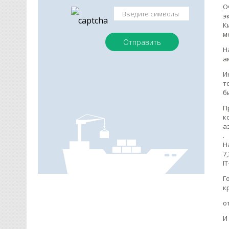
О
э
К
м
Н
а
И
т
б
П
к
а
.
Н
7
I
Г
к
о
И