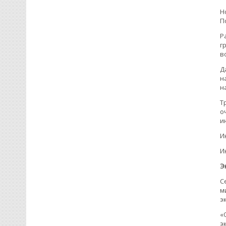
Н
П
Р
г
в
Д
н
н
Т
о
и
И
И
Э
С
м
э
«
э