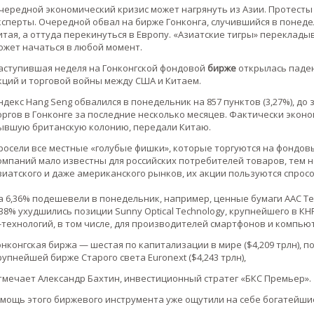
чередной экономический кризис может нагрянуть из Азии. Протесты 
ксперты. Очередной обвал на бирже Гонконга, случившийся в понеде
итая, а оттуда перекинуться в Европу. «Азиатские тигры» переклады
ожет начаться в любой момент.
аступившая неделя на Гонконгской фондовой
бирже
открылась пад
кций и торговой войны между США и Китаем.
ндекс Hang Seng обвалился в понедельник на 857 пунктов (3,27%), до
оргов в Гонконге за последние несколько месяцев. Фактически экономи
ывшую британскую колонию, передали Китаю.
росели все местные «голубые фишки», которые торгуются на фондов
омпаний мало известны для российских потребителей товаров, тем 
зиатского и даже американского рынков, их акции пользуются спросо
а 6,36% подешевели в понедельник, например, ценные бумаги AAC Tec
,38% ухудшились позиции Sunny Optical Technology, крупнейшего в К
T-технологий, в том числе, для производителей смартфонов и компью
онконгская биржа — шестая по капитализации в мире ($4,209 трлн), 
рупнейшей бирже Старого света Euronext ($4,243 трлн),
тмечает Александр Бахтин, инвестиционный стратег «БКС Премьер».
 мощь этого биржевого инструмента уже ощутили на себе богатейшие