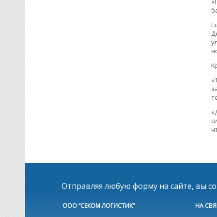
«
б
Е
Д
у
н
К
«
з
т
«
с
ч
Отправляя любую форму на сайте, вы с
ООО “СЕКОМ ЛОГИСТИК”
НА СВЯ