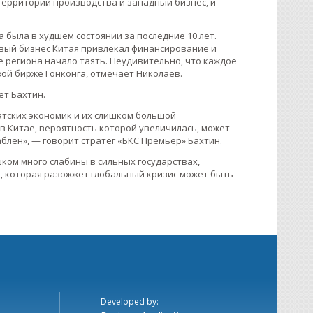
 территории производства и западный бизнес, и
была в худшем состоянии за последние 10 лет.
вый бизнес Китая привлекал финансирование и
 региона начало таять. Неудивительно, что каждое
ой бирже Гонконга, отмечает Николаев.
ет Бахтин.
иатских экономик и их слишком большой
 в Китае, вероятность которой увеличилась, может
лен», — говорит стратег «БКС Премьер» Бахтин.
шком много слабины в сильных государствах,
й, которая разожжет глобальный кризис может быть
Developed by: