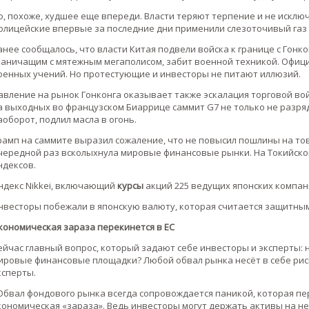
о, похоже, худшее еще впереди. Власти теряют терпение и не искл
олицейские впервые за последние дни применили слезоточивый газ и
анее сообщалось, что власти Китая подвели войска к границе с Гон
раничащим с мятежным мегаполисом, забит военной техникой. Офиц
оенных учений. Но протестующие и инвесторы не питают иллюзий.
авление на рынок Гонконга оказывает также эскалация торговой во
а выходных во французском Биаррице саммит G7 не только не разряд
аоборот, подлил масла в огонь.
рамп на саммите выразил сожаление, что не повысил пошлины на то
чередной раз всколыхнула мировые финансовые рынки. На Токийско
ндексов.
ндекс Nikkei, включающий
курсы
акций 225 ведущих японских компаний
нвесторы побежали в японскую валюту, которая считается защитным
кономическая зараза перекинется в ЕС
ейчас главный вопрос, который задают себе инвесторы и эксперты: н
ировые финансовые площадки? Любой обвал рынка несёт в себе рис
ксперты.
Обвал фондового рынка всегда сопровождается паникой, которая пер
кономическая «зараза». Ведь инвесторы могут держать активы на нес