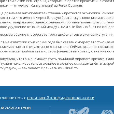
При этом в Азии есть страны, которые не против приютить на своей
анки», — отмечает Капустянский из Forex Optimum.
ще до начала антиправительственных протестов экономика Гонконга 
ело в том, что именно через бывшую британскую колонию материко
правлял операциями, однако с началом торговой войны благополучие
овое ухудшение отношений между США и КНР больно бьет по фондов
ризисам обычно способствует рост дисбалансов в экономике, уточня
Тот же азиатский кризис 1998 года был связан с «перегретостью» аз
ависимостью от спекулятивного капитала. Сейчас «жесткая посадка»
еоретически приблизить мировой финансовый кризис, юань уже ослаб
Допускаю, что Гонконг может стать причиной мирового кризиса. Сли
итуация накаливается все сильнее и сильнее с каждым днём, и искро
то угодно», — заключает Френкель из «ФинИст».
оглашаетесь с
политикой конфиденциальности
ЗИ 24 ЧАСА В СУТКИ