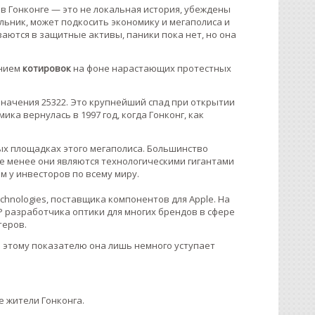
в Гонконге — это не локальная история, убеждены
льник, может подкосить экономику и мегаполиса и
ваются в защитные активы, паники пока нет, но она
ением
котировок
на фоне нарастающих протестных
 значения 25322. Это крупнейший спад при открытии
ка вернулась в 1997 год, когда Гонконг, как
ых площадках этого мегаполиса. Большинство
не менее они являются технологическими гигантами
м у инвесторов по всему миру.
hnologies, поставщика компонентов для Apple. На
НР разработчика оптики для многих брендов в сфере
теров.
по этому показателю она лишь немного уступает
 жители Гонконга.