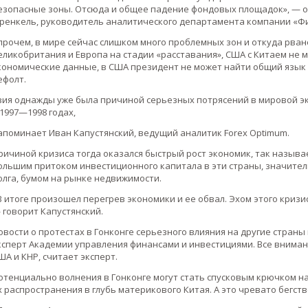
езопасные зоны. Отсюда и общее падение фондовых площадок», — 
ренкель, руководитель аналитического департамента компании «Фи
прочем, в мире сейчас слишком много проблемных зон и откуда рван
еликобритания и Европа на стадии «расставания», США с Китаем не 
кономические данные, в США президент не может найти общий язык с
ефолт.
зия однажды уже была причиной серьезных потрясений в мировой эк
 1997—1998 годах,
апоминает Иван Капустянский, ведущий аналитик Forex Optimum.
ричиной кризиса тогда оказался быстрый рост экономик, так называ
ольшим притоком инвестиционного капитала в эти страны, значител
олга, бумом на рынке недвижимости.
В итоге произошел перегрев экономики и ее обвал. Эхом этого кризиса
 говорит Капустянский.
овости о протестах в Гонконге серьезного влияния на другие стран
ксперт Академии управления финансами и инвестициями. Все вниман
ША и КНР, считает эксперт.
отенциально волнения в Гонконге могут стать спусковым крючком н
х распространения в глубь материкового Китая. А это чревато бегств