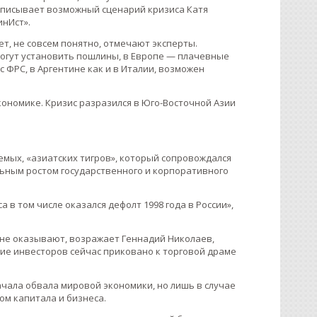
описывает возможный сценарий кризиса Катя
нИст».
ет, не совсем понятно, отмечают эксперты.
могут установить пошлины, в Европе — плачевные
 ФРС, в Аргентине как и в Италии, возможен
ономике. Кризис разразился в Юго-Восточной Азии
емых, «азиатских тигров», который сопровождался
ьным ростом государственного и корпоративного
 в том числе оказался дефолт 1998 года в России»,
ы не оказывают, возражает Геннадий Николаев,
ие инвесторов сейчас приковано к торговой драме
ачала обвала мировой экономики, но лишь в случае
ом капитала и бизнеса.