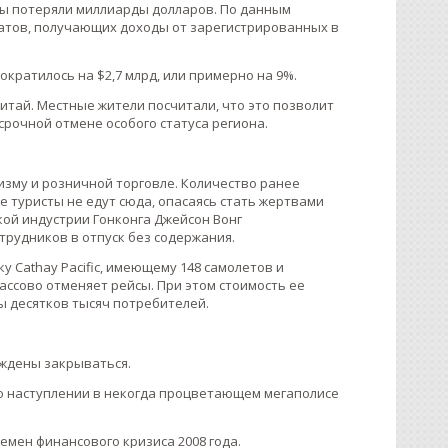
оры потеряли миллиарды долларов. По данным
агнатов, получающих доходы от зарегистрированных в
ократилось на $2,7 млрд, или примерно на 9%.
итай. Местные жители посчитали, что это позволит
рочной отмене особого статуса региона.
изму и розничной торговле. Количество ранее
е туристы не едут сюда, опасаясь стать жертвами
кой индустрии Гонконга Джейсон Вонг
трудников в отпуск без содержания.
 Cathay Pacific, имеющему 148 самолетов и
ссово отменяет рейсы. При этом стоимость ее
ы десятков тысяч потребителей.
уждены закрываться.
 о наступлении в некогда процветающем мегаполисе
емен финансового кризиса 2008 года.