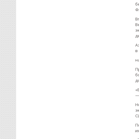
б
Ф
В
В
э
д
А
в
н
П
б
д
«
—
Н
э
С
П
и