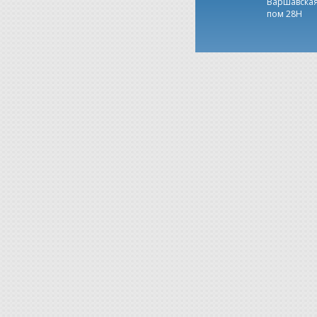
Варшавская,
пом 28Н