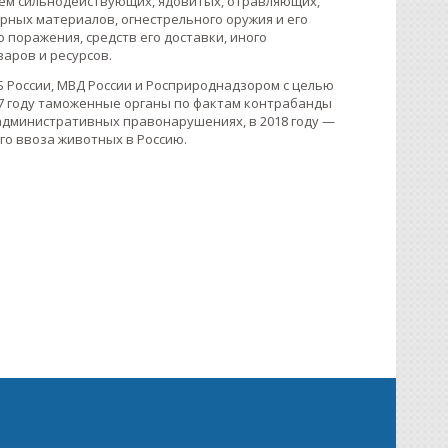
ем сильнодействующих, ядовитых, отравляющих,
ных материалов, огнестрельного оружия и его
 поражения, средств его доставки, иного
варов и ресурсов.
Б России, МВД России и Росприроднадзором с целью
17 году таможенные органы по фактам контрабанды
 административных правонарушениях, в 2018 году —
ого ввоза животных в Россию.