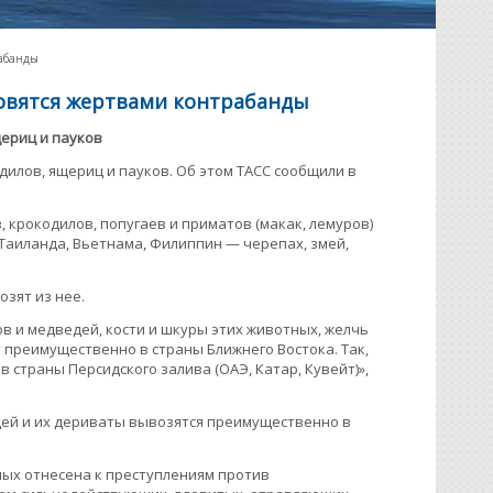
рабанды
новятся жертвами контрабанды
щериц и пауков
дилов, ящериц и пауков. Об этом ТАСС сообщили в
, крокодилов, попугаев и приматов (макак, лемуров)
 Таиланда, Вьетнама, Филиппин — черепах, змей,
озят из нее.
в и медведей, кости и шкуры этих животных, желчь
т преимущественно в страны Ближнего Востока. Так,
страны Персидского залива (ОАЭ, Катар, Кувейт)»,
едей и их дериваты вывозятся преимущественно в
ных отнесена к преступлениям против