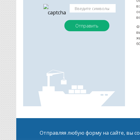
о
в
о
в
Ф
в
ж
6
Отправляя любую форму на сайте, вы с