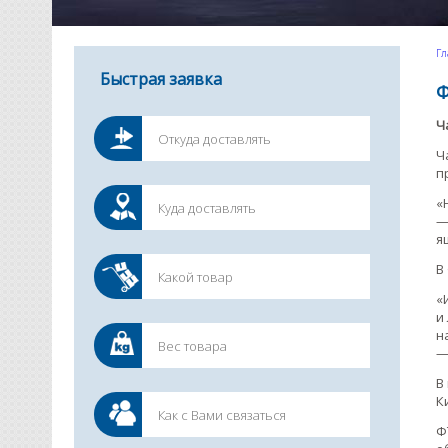
Гл
Быстрая заявка
Ф
Ч
Ч
п
«
—
я
В
«
и
н
—
В
К
Ф