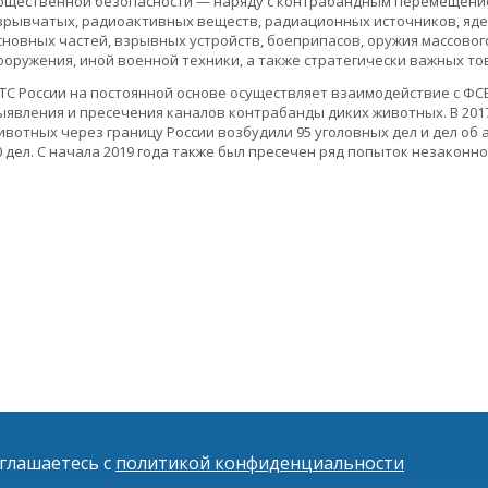
бщественной безопасности — наряду с контрабандным перемещени
зрывчатых, радиоактивных веществ, радиационных источников, ядер
сновных частей, взрывных устройств, боеприпасов, оружия массового
ооружения, иной военной техники, а также стратегически важных то
ТС России на постоянной основе осуществляет взаимодействие с ФС
ыявления и пресечения каналов контрабанды диких животных. В 20
ивотных через границу России возбудили 95 уголовных дел и дел об
0 дел. С начала 2019 года также был пресечен ряд попыток незаконн
оглашаетесь с
политикой конфиденциальности