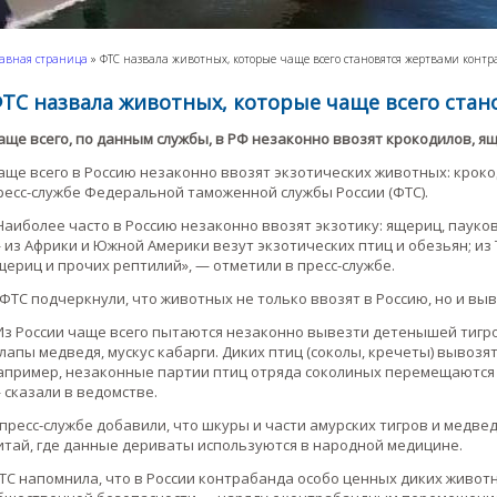
авная страница
»
ФТС назвала животных, которые чаще всего становятся жертвами конт
ТС назвала животных, которые чаще всего ста
аще всего, по данным службы, в РФ незаконно ввозят крокодилов, я
аще всего в Россию незаконно ввозят экзотических животных: кроко
ресс-службе Федеральной таможенной службы России (ФТС).
Наиболее часто в Россию незаконно ввозят экзотику: ящериц, пауков
 из Африки и Южной Америки везут экзотических птиц и обезьян; из
щериц и прочих рептилий», — отметили в пресс-службе.
 ФТС подчеркнули, что животных не только ввозят в Россию, но и выв
Из России чаще всего пытаются незаконно вывезти детенышей тигро
 лапы медведя, мускус кабарги. Диких птиц (соколы, кречеты) вывозя
апример, незаконные партии птиц отряда соколиных перемещаются в 
 сказали в ведомстве.
 пресс-службе добавили, что шкуры и части амурских тигров и медв
итай, где данные дериваты используются в народной медицине.
ТС напомнила, что в России контрабанда особо ценных диких живот