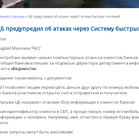
авная страница
»
ЦБ предупредил об атаках через Систему быстрых платежей
Б предупредил об атаках через Систему быстры
lose
ндрей Махонин/ТАСС
ентробанк выявил «иные» компьютерные атаки на клиентов банков в
ообщил банкам в письме за подписью директора департамента инф
азета
«Ведомости»
.
здание ознакомилось с документом.
БП позволяет людям переводить деньги друг другу по номеру мобильн
е банков-участников открыты счета отправителя и получателя.
 письме ЦБ называет атаками сбор информации о клиентах банков.
ная идентификатор клиента в СБП, а проще говоря, номер его моби
нформацию о человеке. Например, имя, отчество и первую букву фами
чета.
акие запросы могут быть массовыми.