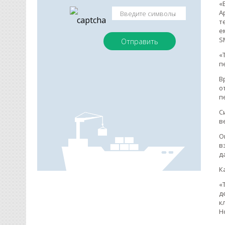
«
А
т
е
S
«
п
В
о
п
С
в
О
в
д
К
«
д
к
Н