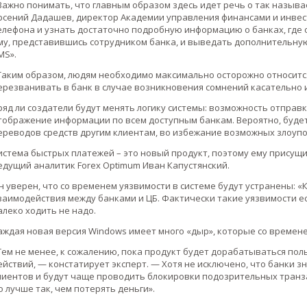
Важно понимать, что главным образом здесь идет речь о так назы
рсений Дадашев, директор Академии управления финансами и инве
елефона и узнать достаточно подробную информацию о банках, где о
му, представившись сотрудником банка, и выведать дополнительну
MS».
Таким образом, людям необходимо максимально осторожно относится
ерезванивать в банк в случае возникновения сомнений касательно 
ряд ли создатели будут менять логику системы: возможность отправ
тображение информации по всем доступным банкам. Вероятно, буде
ереводов средств другим клиентам, во избежание возможных злоуп
истема быстрых платежей – это новый продукт, поэтому ему присущи
едущий аналитик Forex Optimum Иван Капустянский.
н уверен, что со временем уязвимости в системе будут устранены: 
заимодействия между банками и ЦБ. Фактически такие уязвимости е
алеко ходить не надо.
аждая новая версия Windows имеет много «дыр», которые со времене
Тем не менее, к сожалению, пока продукт будет дорабатываться по
ействий, — констатирует эксперт. — Хотя не исключено, что банки зн
лиентов и будут чаще проводить блокировки подозрительных транзак
о лучше так, чем потерять деньги».