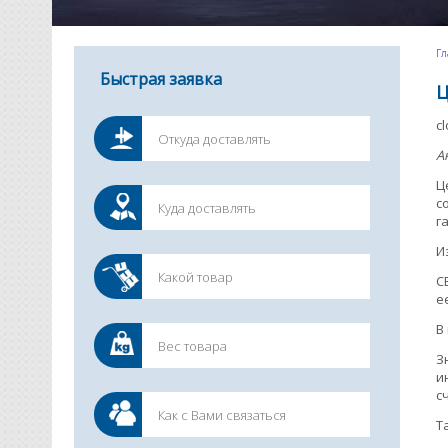
Гл
Быстрая заявка
Ц
c
А
Ц
с
г
И
С
е
В
З
и
с
Т