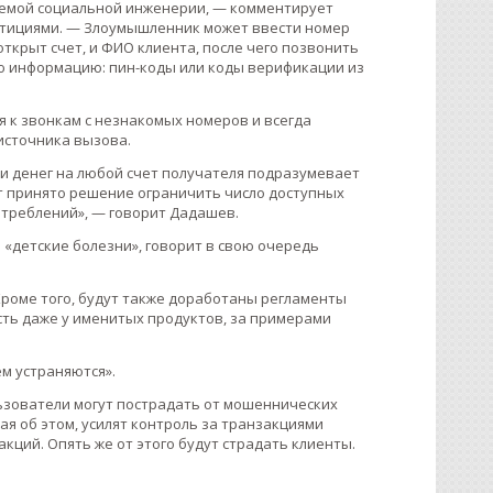
ваемой социальной инженерии, — комментирует
стициями. — Злоумышленник может ввести номер
ткрыт счет, и ФИО клиента, после чего позвонить
ю информацию: пин-коды или коды верификации из
 к звонкам с незнакомых номеров и всегда
источника вызова.
ки денег на любой счет получателя подразумевает
т принято решение ограничить число доступных
отреблений», — говорит Дадашев.
 «детские болезни», говорит в свою очередь
«Кроме того, будут также доработаны регламенты
сть даже у именитых продуктов, за примерами
м устраняются».
льзователи могут пострадать от мошеннических
ая об этом, усилят контроль за транзакциями
ций. Опять же от этого будут страдать клиенты.