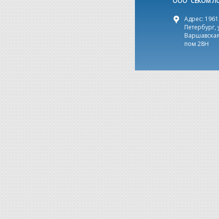
ООО “СЕКОМ Л
Адрес: 19612
Петербург, 
Варшавская,
пом 28Н