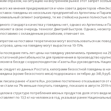
аким образом, на ситуацию на внутреннем рынке этот запрет особы
акого же мнения придерживается и член совета директоров «ФинЭкс
оставок говядины из нескольких предприятий из Аргентины и Парагва
ремиальный сегмент (например, те же стейки) на рынке полностью 
диного стандарта качества у говядины нет, однако из Аргентины и 
оясняет в свою очередь технолог Дмитрий Быстров. Однако, несмотр
опоставимо с охлажденным российским, отмечает он.
апретом на поставки теоретически могут воспользоваться как пово
ыстрова, цены на говядину могут вырасти на 10-15%.
За последние пять лет цены на говядину увеличились примерно на 2
остаточной рентабельности для привлечения в производство крупно
ояснял в беседе с корреспондентом «Газеты.Ru» руководитель Наци
ак следует из данных Росстата, килограмм бескостной говядины в начал
овядина (кроме бескостного мяса) подорожала к октябрю до 345,9 руб.
ак писала ранее «Газете.Ru», россияне постепенно отказываются от 
ни стали на 7% меньше покупать говядину, показало в августе 2019 
 целом в структуре потребления мясных продуктов доля этого вида м
оставляет по 13,5 кг на человека в год, указывал ранее Национальны