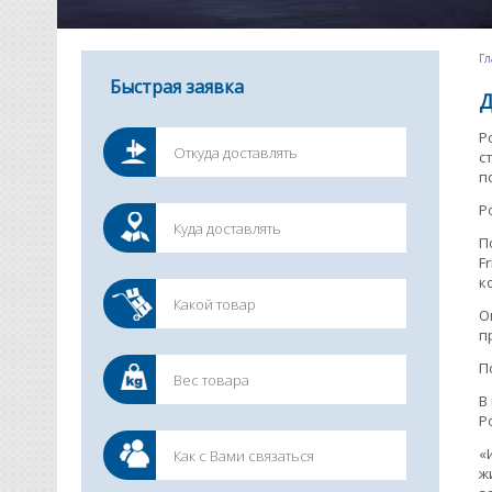
Гл
Быстрая заявка
Д
Р
с
п
Р
П
Fr
к
О
п
П
В
Р
«
ж