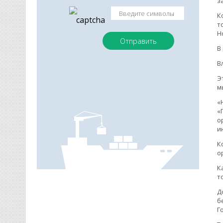
з
К
т
Н
В
В
Э
м
«
«
о
и
К
о
К
т
Д
б
Г