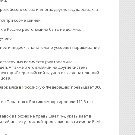
нии.
опейского союза и многих других государствах, в
ся при корме свиней.
ах в Россию рактопамина быть не должно.
учено.
виней и индеек, значительно ускоряет наращивание
 остаточных количеств [рактопамина. —
дей. А также о его влиянии на другие системы
директор «Всероссийский научно-исследовательский
ецова.
авок мяса в Российскую Федерацию, превышает 300
 из Парагвая в Россию импортировали 112,6 тыс.
тавок в Россию не превышает 4%, указывает в
ьский институт мясной промышленности имени В. М.