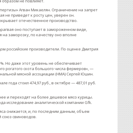
м образом не повлияет.
пертизы» Агван Микаелян. Ограничение на запрет
я не приведет к росту цен, уверен он.
покрывает отечественное производство.
Парагвая оно поступает в замороженном виде,
я на заморозку, по качеству оно вполне
дом российские производители. По оценке Дмитрия
5%. Но даже этот уровень не обеспечивает
го рогатого скота большого числа фермеров», —
ональной мясной ассоциации (НМА) Сергей Юшин.
е года стоил 474,97 руб., в октябре — 487,01 руб.
нее и переходят на более дешевое мясо курицы.
года исследование аналитической компании Gfk.
яса снижается, и, по последним данным, объем
й союз свиноводов.