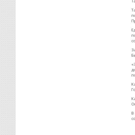
Т
Т
п
П
Е
п
с
З
Б
«
д
п
К
Г
К
О
В
с