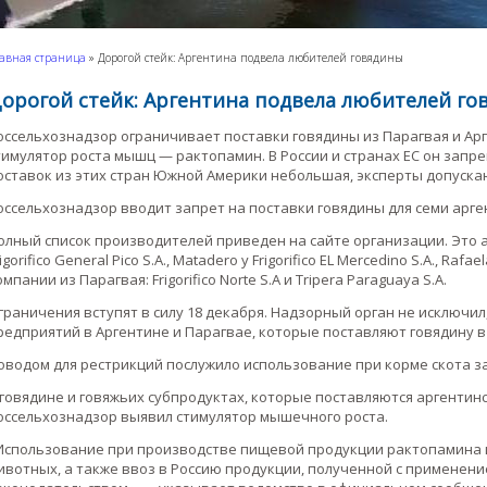
авная страница
»
Дорогой стейк: Аргентина подвела любителей говядины
орогой стейк: Аргентина подвела любителей г
оссельхознадзор ограничивает поставки говядины из Парагвая и Ар
тимулятор роста мышц — рактопамин. В России и странах ЕС он запрещ
оставок из этих стран Южной Америки небольшая, эксперты допускают
оссельхознадзор вводит запрет на поставки говядины для семи арге
олный список производителей приведен на сайте организации. Это арг
igorifico General Pico S.A., Matadero y Frigorifico EL Mercedino S.A., Rafael
омпании из Парагвая: Frigorifico Norte S.A и Tripera Paraguaya S.A.
граничения вступят в силу 18 декабря. Надзорный орган не исключил
редприятий в Аргентине и Парагвае, которые поставляют говядину в
оводом для рестрикций послужило использование при корме скота 
 говядине и говяжьих субпродуктах, которые поставляются аргентин
оссельхознадзор выявил стимулятор мышечного роста.
Использование при производстве пищевой продукции рактопамина 
ивотных, а также ввоз в Россию продукции, полученной с применен