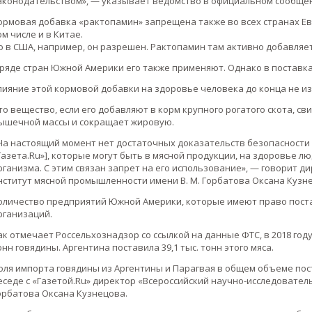
аконодательством», — указывает ведомство в официальном сообще
ормовая добавка «рактопамин» запрещена также во всех странах Евр
ом числе и в Китае.
о в США, например, он разрешен. Рактопамин там активно добавляет
 ряде стран Южной Америки его также применяют. Однако в поставк
лияние этой кормовой добавки на здоровье человека до конца не из
то вещество, если его добавляют в корм крупного рогатого скота, с
ышечной массы и сокращает жировую.
На настоящий момент нет достаточных доказательств безопасности
Газета.Ru»], которые могут быть в мясной продукции, на здоровье лю
рганизма. С этим связан запрет на его использование», — говорит 
нститут мясной промышленности имени В. М. Горбатова Оксана Кузн
оличество предприятий Южной Америки, которые имеют право пост
рганизаций.
ак отмечает Россельхознадзор со ссылкой на данные ФТС, в 2018 году
онн говядины. Аргентина поставила 39,1 тыс. тонн этого мяса.
оля импорта говядины из Аргентины и Парагвая в общем объеме пос
еседе с «Газетой.Ru» директор «Всероссийский научно-исследовател
орбатова Оксана Кузнецова.