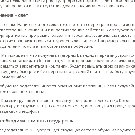
оискателям легче найти работу: профессия водителя здесь особенно
рузоперевозки из-за отсутствия других оплачиваемых вакансий.
чение – свет
о оценке Национального союза экспертов в сфере транспорта и логи
тветственные компании к инвестированию собственных ресурсов в 
орпоративные программы развития персонала, социальные пакеты, 
оторые позволяют повысить уровень лояльности. Например, компан
одителей и помогает им освоиться в профессии.
 Мы понимаем, что получив категорию Е кандидат вряд ли устроится
ринимая кандидата без опыта, мы, как правило, получаем лояльного
тремиться закрепиться в компании, будет повышать свою квалифик
отруднику быстрее и без нервных потрясений влиться в работу, изу
ногих ошибок.
 обучение водителей инвестируют многие компании, и это неслучай
меет большое значение.
 Каждый груз имеет свою специфику, – объясняет Александр Котов. 
озил другие грузы: центр тяжести меняется, опрокинуться проще про
езде своя специфика!
еобходима помощь государства
редседатель МПВП уверен: действующая система обучения водителе