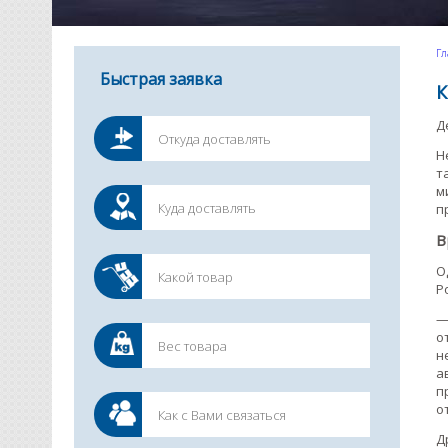
Гл
Быстрая заявка
К
Д
Н
т
м
п
В
О
Р
—
о
н
а
п
о
Д