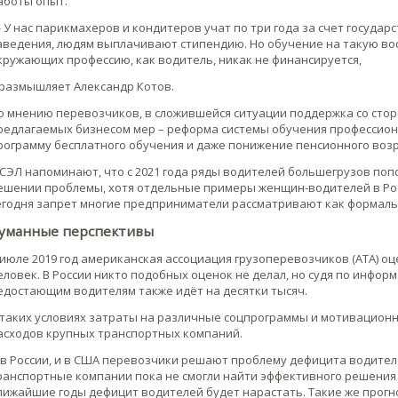
аботы опыт.
 У нас парикмахеров и кондитеров учат по три года за счет госуда
аведения, людям выплачивают стипендию. Но обучение на такую во
кружающих профессию, как водитель, никак не финансируется,
 размышляет Александр Котов.
о мнению перевозчиков, в сложившейся ситуации поддержка со стор
редлагаемых бизнесом мер – реформа системы обучения профессион
рограмму бесплатного обучения и даже понижение пенсионного возр
 СЭЛ напоминают, что с 2021 года ряды водителей большегрузов по
ешении проблемы, хотя отдельные примеры женщин-водителей в Ро
егодня запрет многие предприниматели рассматривают как формаль
уманные перспективы
 июле 2019 год американская ассоциация грузоперевозчиков (ATA) оц
еловек. В России никто подобных оценок не делал, но судя по инфор
едостающим водителям также идёт на десятки тысяч.
 таких условиях затраты на различные соцпрограммы и мотивацион
асходов крупных транспортных компаний.
 в России, и в США перевозчики решают проблему дефицита водите
ранспортные компании пока не смогли найти эффективного решения 
лижайшие годы дефицит водителей будет нарастать. Такие же прог