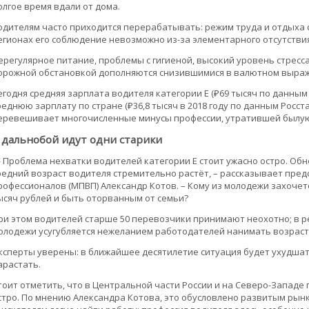
олгое время вдали от дома.
одителям часто приходится перерабатывать: режим труда и отдыха с
егионах его соблюдение невозможно из-за элементарного отсутствия
ерегулярное питание, проблемы с гигиеной, высокий уровень стрес
орожной обстановкой дополняются снизившимися в валютном выра
егодня средняя зарплата водителя категории Е (₽69 тысяч по данны
реднюю зарплату по стране (₽36,8 тысяч в 2018 году по данным Росст
еревешивает многочисленные минусы профессии, утратившей былую
 дальнобой идут одни старики
 Проблема нехватки водителей категории E стоит ужасно остро. Обн
редний возраст водителя стремительно растёт, – рассказывает пре
рофессионалов (МПВП) Александр Котов. – Кому из молодежи захочется
ысяч рублей и быть оторванным от семьи?
ри этом водителей старше 50 перевозчики принимают неохотно; в р
олодежи усугубляется нежеланием работодателей нанимать возраст
ксперты уверены: в ближайшее десятилетие ситуация будет ухудшать
арастать.
тоит отметить, что в Центральной части России и на Северо-Западе
стро. По мнению Александра Котова, это обусловлено развитым рынк