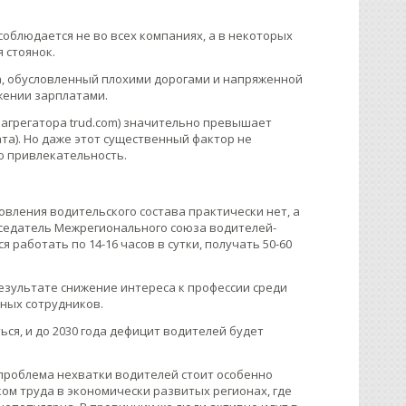
облюдается не во всех компаниях, а в некоторых
 стоянок.
са, обусловленный плохими дорогами и напряженной
жении зарплатами.
м агрегатора trud.com) значительно превышает
ата). Но даже этот существенный фактор не
 привлекательность.
овления водительского состава практически нет, а
дседатель Межрегионального союза водителей-
 работать по 14-16 часов в сутки, получать 50-60
езультате снижение интереса к профессии среди
ных сотрудников.
ся, и до 2030 года дефицит водителей будет
 проблема нехватки водителей стоит особенно
ом труда в экономически развитых регионах, где