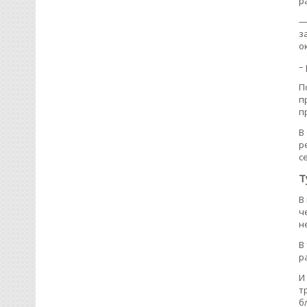
р
—
з
о
–
П
п
п
В
р
с
Т
В
ч
н
В
р
И
т
б