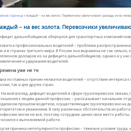
авная страница
»
Каждый – на вес золота. Перевозчики увеличивают расходы из-за нехв
аждый – на вес золота. Перевозчики увеличиваю
ефицит дальнобойщиков обернулся для транспортных компаний нов
ехватка профессиональных водителей – проблема распространенная:
ак и в странах третьего мира. В России она выражена не так сильно,
иллионов долларов из-за дефицита дальнобойщиков, однако и у нас
ривлечения и удержания водителей.
ремена уже не те
дна из главных причин нехватки водителей – отсутствие интереса к
оссии, так и для других стран.
 На мой взгляд, дефицит водителей в сфере грузоперевозок связан, 
тношения к людям данной профессии, – рассказывает начальник отде
едалеком прошлом водители, осуществляющие грузоперевозки на дал
вторитетом и уважением. В силу различных обстоятельств их работ
рофессию могли не все, поэтому сотрудник ценил свое место работы
тносился к выполняемой работе.
ругая причина непопулярности профессии – тяжелые условия труда,