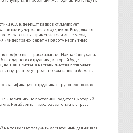
 непопулярна. В провинции же люди активно идут в
стики (СЭЛ), дефицит кадров стимулирует
развитие и удержание сотрудников. Внедряются
растут зарплаты. Применяются и иные меры,
ия «Лидертранс» берёт на работу неопытных
 по профессии, — рассказывает Ирина Свинухина. —
, благодарного сотрудника, который будет
ацию. Наша система наставничества позволяет
чить внутреннее устройство компании, избежать
но: квалификация сотрудника в грузоперевозках
– На «наливник» не поставишь водителя, который
стого. Негабариты, тяжеловесы, опасные грузы –
й не позволяет получить достаточный для начала