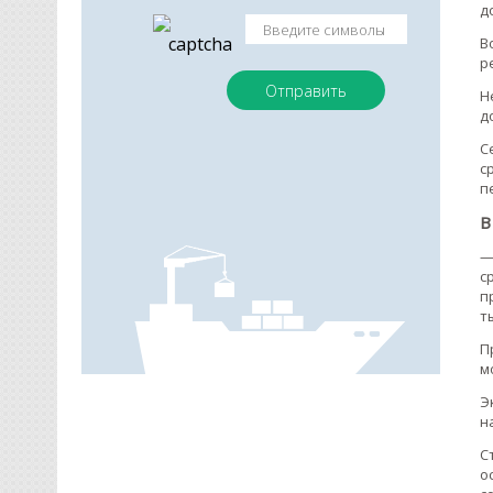
д
В
р
Н
д
С
с
п
В
—
с
п
т
П
м
Э
н
С
о