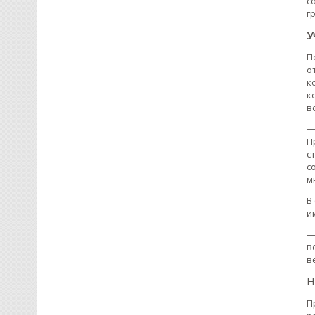
с
г
У
П
о
к
к
в
—
П
с
с
м
В
и
—
в
в
Н
П