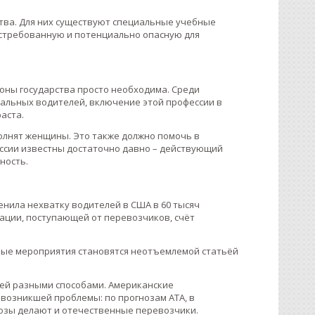
рства. Для них существуют специальные учебные
стребованную и потенциально опасную для
оны государства просто необходима. Среди
альных водителей, включение этой профессии в
аста.
полнят женщины. Это также должно помочь в
ссии известны достаточно давно – действующий
ность.
енила нехватку водителей в США в 60 тысяч
мации, поступающей от перевозчиков, счёт
ные мероприятия становятся неотъемлемой статьёй
лей разными способами. Американские
возникшей проблемы: по прогнозам ATA, в
нозы делают и отечественные перевозчики.