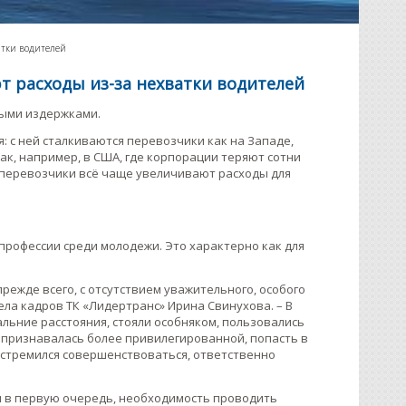
атки водителей
т расходы из-за нехватки водителей
ыми издержками.
 с ней сталкиваются перевозчики как на Западе,
 как, например, в США, где корпорации теряют сотни
 перевозчики всё чаще увеличивают расходы для
 профессии среди молодежи. Это характерно как для
прежде всего, с отсутствием уважительного, особого
ла кадров ТК «Лидертранс» Ирина Свинухова. – В
ьние расстояния, стояли особняком, пользовались
а признавалась более привилегированной, попасть в
, стремился совершенствоваться, ответственно
 и в первую очередь, необходимость проводить