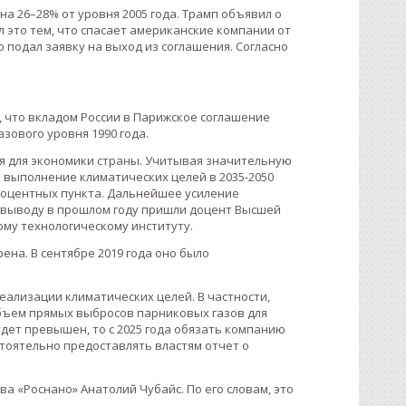
на 26–28% от уровня 2005 года. Трамп объявил о
л это тем, что спасает американские компании от
 подал заявку на выход из соглашения. Согласно
, что вкладом России в Парижское соглашение
азового уровня 1990 года.
ия для экономики страны. Учитывая значительную
, выполнение климатических целей в 2035-2050
процентных пункта. Дальнейшее усиление
у выводу в прошлом году пришли доцент Высшей
ому технологическому институту.
ена. В сентябре 2019 года оно было
ализации климатических целей. В частности,
бъем прямых выбросов парниковых газов для
удет превышен, то с 2025 года обязать компанию
тоятельно предоставлять властям отчет о
ва «Роснано» Анатолий Чубайс. По его словам, это