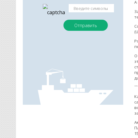
А
З
т
С
(
Р
п
О
э
с
п
д
ˆ
К
с
в
з
А
П
1