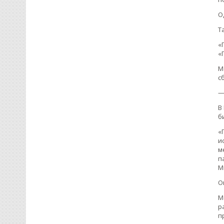
О
Т
«
«
М
с
—
В
б
«
и
м
п
М
О
М
р
п