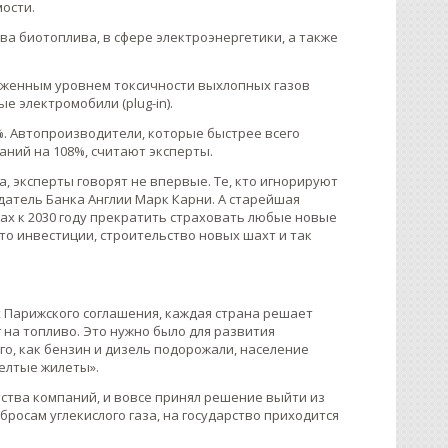
ости.
а биотоплива, в сфере электроэнергетики, а также
ниженным уровнем токсичности выхлопных газов
е электромобили (plug-in).
. Автопроизводители, которые быстрее всего
аний на 108%, считают эксперты.
, эксперты говорят не впервые. Те, кто игнорируют
датель Банка Англии Марк Карни. А старейшая
ах к 2030 году прекратить страховать любые новые
то инвестиции, строительство новых шахт и так
 Парижского соглашения, каждая страна решает
 на топливо. Это нужно было для развития
го, как бензин и дизель подорожали, население
елтые жилеты».
ства компаний, и вовсе принял решение выйти из
бросам углекислого газа, на государство приходится