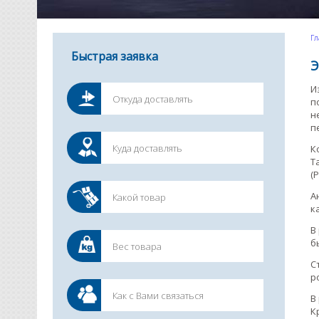
Гл
Быстрая заявка
Э
И
п
н
п
К
Т
(P
А
к
В
б
С
р
В
К