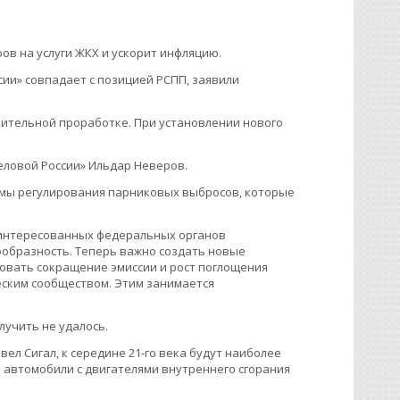
фов на услуги ЖКХ и ускорит инфляцию.
ии» совпадает с позицией РСПП, заявили
ительной проработке. При установлении нового
Деловой России» Ильдар Неверов.
змы регулирования парниковых выбросов, которые
аинтересованных федеральных органов
ообразность. Теперь важно создать новые
овать сокращение эмиссии и рост поглощения
еским сообществом. Этим занимается
учить не удалось.
ел Сигал, к середине 21-го века будут наиболее
 автомобили с двигателями внутреннего сгорания