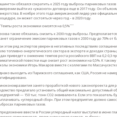
ашингтон обязался сократить к 2025 году выбросы парниковых газов 
амерении выйти из «ужасного» договора еще в 2017 году. Он объясня
анкротства. В ноябре этого года американский лидер уже официально
роцедуре, он может состояться через год – в 2020 году.
ˆˆТемпы роста экономики снизятся на 0,5%ˆˆˆ
осква также обязалась снизить к 2030 году выбросы. Предполагается
танет ограничение эмиссии парниковых газов к 2030 году до 70% от б
ри этом ряд экспертов уверен в негативных последствиях соглашен
олю топливно-энергетического сектора в экспорте и доходах страны
одах приведет к снижению темпов роста российского ВВП на 0,2-0,3 
лиматической повестки еще снизит рост экономики на 0,5%. К таком
колы экономики Игорь Макаров вместе с коллегами по Массачусестк
днако выходить из Парижского соглашения, как США, Россия не намер
атифицировано.
инэкономразвития занято проработкой нового законопроекта для ре
едомство предлагало установить общий максимально допустимый о
редприятий — 150 тыс. тонн СО2-эквивалента. Если это показатель б
ыплачивать «углеродный сбор». При этом предприятие должно самос
ыбросах парниковых газов.
 предложение ввести в России углеродный налог выступил в июне гла
оможет стимулировать промышленников снижать выбросы.