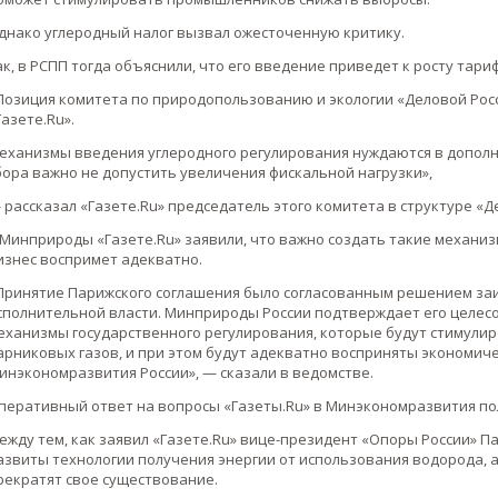
днако углеродный налог вызвал ожесточенную критику.
ак, в РСПП тогда объяснили, что его введение приведет к росту тари
Позиция комитета по природопользованию и экологии «Деловой Росс
Газете.Ru».
еханизмы введения углеродного регулирования нуждаются в дополн
бора важно не допустить увеличения фискальной нагрузки»,
 рассказал «Газете.Ru» председатель этого комитета в структуре «
 Минприроды «Газете.Ru» заявили, что важно создать такие механи
изнес воспримет адекватно.
Принятие Парижского соглашения было согласованным решением з
сполнительной власти. Минприроды России подтверждает его целес
еханизмы государственного регулирования, которые будут стимулир
арниковых газов, и при этом будут адекватно восприняты экономич
инэкономразвития России», — сказали в ведомстве.
перативный ответ на вопросы «Газеты.Ru» в Минэкономразвития пол
ежду тем, как заявил «Газете.Ru» вице-президент «Опоры России» Пав
азвиты технологии получения энергии от использования водорода, а
рекратят свое существование.