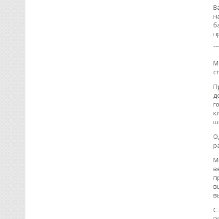
В
н
б
п
ˆ
М
с
П
д
г
к
ш
О
р
М
в
п
в
в
С
п