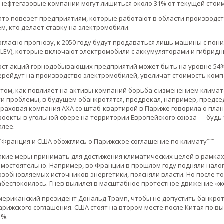
 нефтегазовые компании могут лишиться около 31% от текущей стоим
ато повезет предприятиям, которые работают в области производств
ем, кто делает ставку на электромобили.
огласно прогнозу, к 2050 году будут продаваться лишь машины с по
ULEV), которые включают электромобили с аккумуляторами и гибридны
ост акций горнодобывающих предприятий может быть на уровне 54%
ерейдут на производство электромобилей, увеличат стоимость комп
 том, как повлияет на активы компаний борьба с изменением климата
ти проблемы, в будущем обанкротятся, предрекал, например, предсе
траховая компания AXA со штаб-квартирой в Париже говорила о план
роекты в угольной сфере на территории Европейского союза — будь 
алее.
ˆˆФранция и США обожглись о Парижское соглашение по климатуˆˆˆ
акие меры принимать для достижения климатических целей в рамках
амостоятельно. Например, во Франции в прошлом году подняли налог
озобновляемых источников энергетики, поясняли власти. Но после то
абеспокоилось. Гнев вылился в масштабное протестное движение «ж
мериканский президент Дональд Трамп, чтобы не допустить банкрот
арижского соглашения. CША стоят на втором месте после Китая по вы
5%.