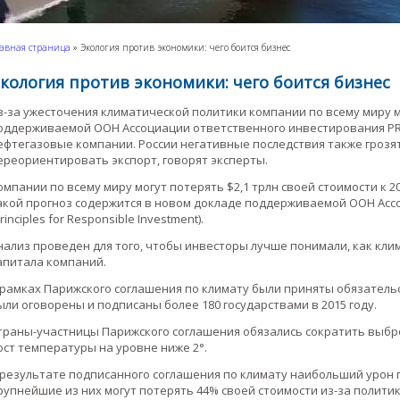
авная страница
»
Экология против экономики: чего боится бизнес
кология против экономики: чего боится бизнес
з-за ужесточения климатической политики компании по всему миру мо
оддерживаемой ООН Ассоциации ответственного инвестирования PRI
ефтегазовые компании. России негативные последствия также грозят
ереориентировать экспорт, говорят эксперты.
омпании по всему миру могут потерять $2,1 трлн своей стоимости к 2
акой прогноз содержится в новом докладе поддерживаемой ООН Асс
rinciples for Responsible Investment).
нализ проведен для того, чтобы инвесторы лучше понимали, как кли
апитала компаний.
 рамках Парижского соглашения по климату были приняты обязатель
ыли оговорены и подписаны более 180 государствами в 2015 году.
траны-участницы Парижского соглашения обязались сократить выбр
ост температуры на уровне ниже 2°.
 результате подписанного соглашения по климату наибольший урон п
рупнейшие из них могут потерять 44% своей стоимости из-за полити