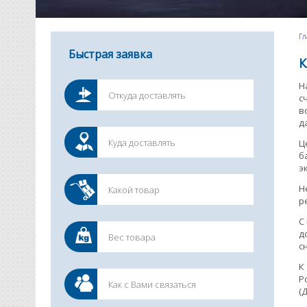
Гл
Быстрая заявка
К
Н
с
в
д
Ц
б
э
Н
р
С
д
с
К
Р
(Д