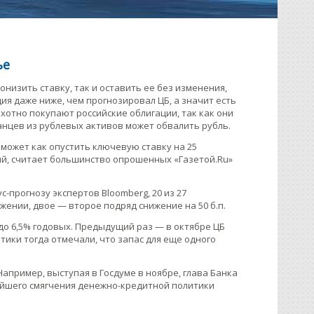
ье
онизить ставку, так и оставить ее без изменения,
ия даже ниже, чем прогнозировал ЦБ, а значит есть
хотно покупают российские облигации, так как они
анцев из рублевых активов может обвалить рубль.
может как опустить ключевую ставку на 25
ний, считает большинство опрошенных «Газетой.Ru»
-прогнозу экспертов Bloomberg, 20 из 27
жении, двое — второе подряд снижение на 50 б.п.
 до 6,5% годовых. Предыдущий раз — в октябре ЦБ
тики тогда отмечали, что запас для еще одного
Например, выступая в Госдуме в ноябре, глава Банка
ейшего смягчения денежно-кредитной политики