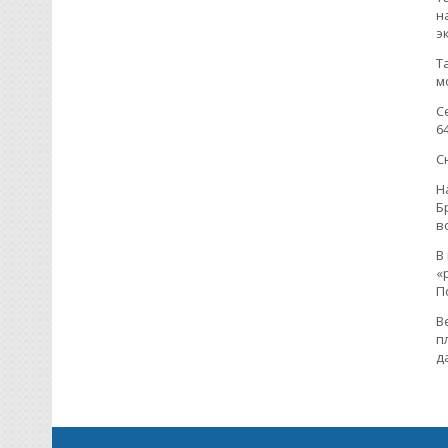
н
э
Т
м
С
6
С
Н
Б
в
В
«
П
В
п
д