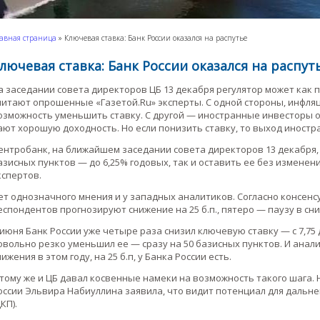
авная страница
»
Ключевая ставка: Банк России оказался на распутье
лючевая ставка: Банк России оказался на распут
а заседании совета директоров ЦБ 13 декабря регулятор может как п
читают опрошенные «Газетой.Ru» эксперты. С одной стороны, инфляц
озможность уменьшить ставку. С другой — иностранные инвесторы о
ают хорошую доходность. Но если понизить ставку, то выход иностр
ентробанк, на ближайшем заседании совета директоров 13 декабря, 
азисных пунктов — до 6,25% годовых, так и оставить ее без измене
кспертов.
ет однозначного мнения и у западных аналитиков. Согласно консенсус
еспондентов прогнозируют снижение на 25 б.п., пятеро — паузу в сни
 июня Банк России уже четыре раза снизил ключевую ставку — с 7,75
овольно резко уменьшил ее — сразу на 50 базисных пунктов. И анали
нижения в этом году, на 25 б.п, у Банка России есть.
 тому же и ЦБ давал косвенные намеки на возможность такого шага. 
оссии Эльвира Набиуллина заявила, что видит потенциал для дальн
КП).