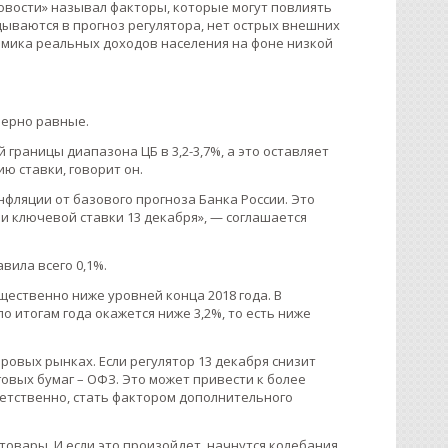
овости» называл факторы, которые могут повлиять
дываются в прогноз регулятора, нет острых внешних
амика реальных доходов населения на фоне низкой
мерно равные.
 границы диапазона ЦБ в 3,2-3,7%, а это оставляет
ю ставки, говорит он.
фляции от базового прогноза Банка России. Это
и ключевой ставки 13 декабря», — соглашается
вила всего 0,1%.
ущественно ниже уровней конца 2018 года. В
по итогам года окажется ниже 3,2%, то есть ниже
ировых рынках. Если регулятор 13 декабря снизит
говых бумаг – ОФЗ. Это может привести к более
ветственно, стать фактором дополнительного
товары. И если это произойдет, начнутся колебания