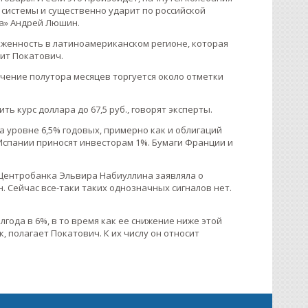
 системы и существенно ударит по российской
ка» Андрей Люшин.
женность в латиноамериканском регионе, которая
ит Покатович.
ечение полутора месяцев торгуется около отметки
ь курс доллара до 67,5 руб., говорят эксперты.
 уровне 6,5% годовых, примерно как и облигаций
 Испании приносят инвесторам 1%. Бумаги Франции и
ва Центробанка Эльвира Набиуллина заявляла о
 Сейчас все-таки таких однозначных сигналов нет.
года в 6%, в то время как ее снижение ниже этой
полагает Покатович. К их числу он относит