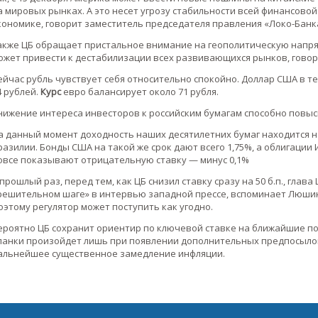
а мировых рынках. А это несет угрозу стабильности всей финансовой
кономике, говорит заместитель председателя правления «Локо-Бан
акже ЦБ обращает пристальное внимание на геополитическую напря
ожет привести к дестабилизации всех развивающихся рынков, говор
ейчас рубль чувствует себя относительно спокойно. Доллар США в т
4 рублей.
Курс
евро балансирует около 71 рубля.
нижение интереса инвесторов к российским бумагам способно повысит
а данный момент доходность наших десятилетних бумаг находится на
разилии. Бонды США на такой же срок дают всего 1,75%, а облигации
овсе показывают отрицательную ставку — минус 0,1%
 прошлый раз, перед тем, как ЦБ снизил ставку сразу на 50 б.п., гла
решительном шаге» в интервью западной прессе, вспоминает Люшин.
оэтому регулятор может поступить как угодно.
ероятно ЦБ сохранит ориентир по ключевой ставке на ближайшие пол
ланки произойдет лишь при появлении дополнительных предпосылок, 
альнейшее существенное замедление инфляции.