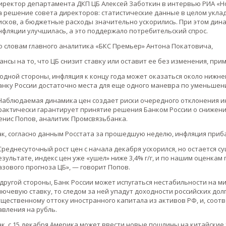
иректор департамента ДКП ЦБ Алексей Заботкин в интервью РИА «Н
а решение совета директоров: статистические данные в целом укла
исков, а бюджетные расходы значительно ускорились. При этом дин
нфляции улучшилась, а это поддержало потребительский спрос.
о словам главного аналитика «БКС Премьер» Антона Покатовича,
ансы на то, что ЦБ снизит ставку или оставит ее без изменения, при
 одной стороны, инфляция к концу года может оказаться около нижней
анку России достаточно места для еще одного маневра по уменьшени
Наблюдаемая динамика цен создает риски очередного отклонения ин
рактически гарантирует принятие решения Банком России о снижени
енис Попов, аналитик Промсвязьбанка.
ак, согласно данным Росстата за прошедшую неделю, инфляция приба
Среднесуточный рост цен с начала декабря ускорился, но остается с
езультате, индекс цен уже «ушел» ниже 3,4% г/г, и по нашим оценкам 
азового прогноза ЦБ», — говорит Попов.
 другой стороны, Банк России может испугаться нестабильности на м
лючевую ставку, то следом за ней упадут доходности российских дол
ущественному оттоку иностранного капитала из активов РФ, и, соот
авления на рубль.
ак, с 15 декабря Америка может ввести новые пошлины на китайские 