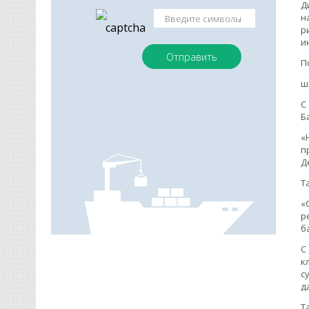
Д
н
р
и
П
ш
С
Б
«
п
Д
Т
«
р
б
С
к
с
д
Т