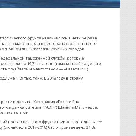
экзотического фрукта увеличились в четыре раза.
пают в магазинах, а в ресторанах готовят на его
 в основном лишь жителям крупных городов.
 Федеральной таможенной службы, которые
везено около 19,7 тыс. тонн (таможенный код манго
сте с гуайявой и мангостаном — «Газета.Ru»).
ду уже 11,9 тыс. тонн. В 2018 году в страну
расти и дальше. Как заявил «Газете.Ru»
ертов рынка ритейла (РАЭРР) Шамиль Магомедов,
ие показатели.
ший поставщик этого фрукта в мире. Ежегодно на ее
 (июнь-июль 2017-2018) было произведено 21,82