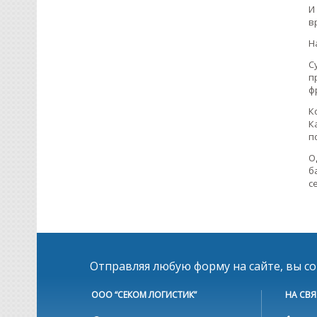
И
в
Н
С
п
ф
К
К
п
О
б
с
Отправляя любую форму на сайте, вы с
ООО “СЕКОМ ЛОГИСТИК”
НА СВЯ