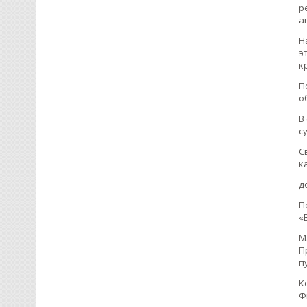
р
a
Н
э
к
П
о
В
с
С
к
д
П
«
М
П
п
К
Ф