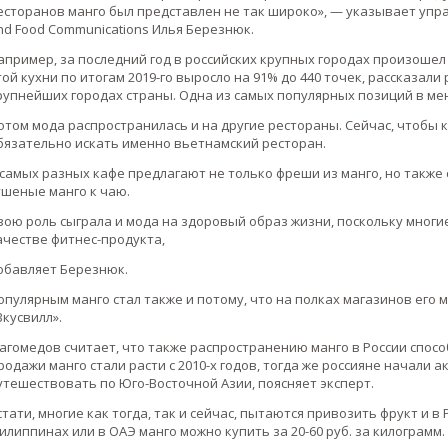
есторанов манго был представлен не так широко», — указывает упр
nd Food Communications Илья Березнюк.
апример, за последний год в российских крупных городах произошел
той кухни по итогам 2019-го выросло на 91% до 440 точек, рассказали
рупнейших городах страны. Одна из самых популярных позиций в ме
отом мода распространилась и на другие рестораны. Сейчас, чтобы к
бязательно искать именно вьетнамский ресторан.
 самых разных кафе предлагают не только фреши из манго, но также с
ушеные манго к чаю.
вою роль сыграла и мода на здоровый образ жизни, поскольку многи
ачестве фитнес-продукта,
обавляет Березнюк.
опулярным манго стал также и потому, что на полках магазинов его 
Вкусвилл».
агомедов считает, что также распространению манго в России спосо
родажи манго стали расти с 2010-х годов, тогда же россияне начали 
утешествовать по Юго-Восточной Азии, поясняет эксперт.
стати, многие как тогда, так и сейчас, пытаются привозить фрукт и в 
илиппинах или в ОАЭ манго можно купить за 20-60 руб. за килограмм.