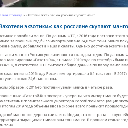
авная страница
»
«Захотели экзотики»: как россияне скупают манго
Захотели экзотики»: как россияне скупают манго
оссияне полюбили манго. По данным ФТС, с 2016 года поставки этого 
олько за прошлый год было импортировано 24,6 тыс. тонн. Манго поку
снове смузи, добавляют в каши и салаты. Однако доступна экзотика
оставки манго в Россию увеличиваются с каждым годом. По данным
роанализировала «Газета.Ru», с начала 2019 года по сентябрь было в
0804 50», в статистике ФТС считают общие данные по ввозу манго вме
ля сравнения: в 2016 году Россия импортировала 6,1 тыс. тонн. В 2017 го
оступило около 24,6 тыс. тонны.
аким образом, с 2016-го поставки увеличились в четыре раза.
прошенные «Газетой.Ru» эксперты уверены, что импорт манго будет 
аместитель исполнительного директора Российской ассоциации эксп
о итогам 2019 года объемы ввоза скорее всего превысит прошлогодн
одиной мангового дерева считается Индия, эта же страна — крупней
ерритории выращивают миллионы тонн манго. В прошлом сельхозгоду
лн тонн.