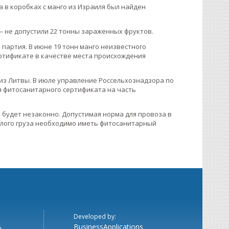
а в коробках с манго из Израиля был найден
— не допустили 22 тонны зараженных фруктов.
 партия. В июне 19 тонн манго неизвестного
ертификате в качестве места происхождения
 из Литвы. В июле управление Россельхознадзора по
ия фитосанитарного сертификата на часть
 будет незаконно. Допустимая норма для провоза в
желого груза необходимо иметь фитосанитарный
Developed by:
BusinessApplications