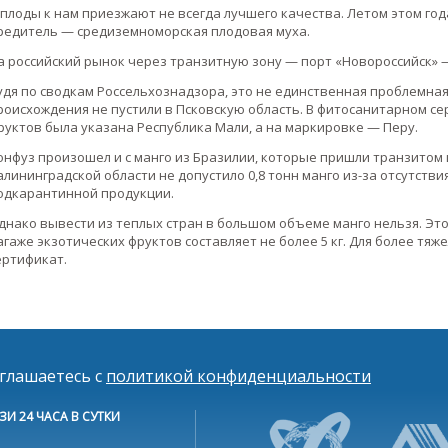
 плоды к нам приезжают не всегда лучшего качества. Летом этом год
редитель — средиземноморская плодовая муха.
а российский рынок через транзитную зону — порт «Новороссийск» 
удя по сводкам Россельхознадзора, это не единственная проблемная
роисхождения не пустили в Псковскую область. В фитосанитарном с
руктов была указана Республика Мали, а на маркировке — Перу.
онфуз произошел и с манго из Бразилии, которые пришли транзитом
алининградской области не допустило 0,8 тонн манго из-за отсутств
одкарантинной продукции.
днако вывести из теплых стран в большом объеме манго нельзя. Это
агаже экзотических фруктов составляет не более 5 кг. Для более тя
ертификат.
оглашаетесь с
политикой конфиденциальности
ЗИ 24 ЧАСА В СУТКИ