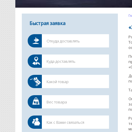
Гл
Быстрая заявка
«
Р
Т
о
П
п
«
Д
п
Т
О
з
п
Р
т
м