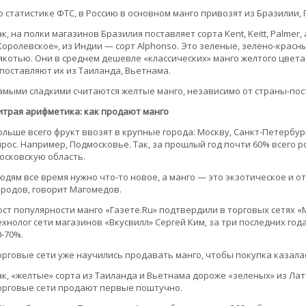
о статистике ФТС, в Россию в основном манго привозят из Бразилии, 
ак, на полки магазинов Бразилия поставляет сорта Kent, Keitt, Palmer,
Королевское», из Индии — сорт Alphonso. Это зеленые, зелено-крас
якотью. Они в среднем дешевле «классических» манго желтого цвета
 поставляют их из Таиланда, Вьетнама.
амыми сладкими считаются желтые манго, независимо от страны-по
итрая арифметика: как продают манго
ольше всего фрукт ввозят в крупные города: Москву, Санкт-Петербур
прос. Например, Подмосковье. Так, за прошлый год почти 60% всего 
осковскую область.
юдям все время нужно что-то новое, а манго — это экзотическое и 
ородов, говорит Магомедов.
ост популярности манго «Газете.Ru» подтвердили в торговых сетях «
ехнолог сети магазинов «Вкусвилл» Сергей Ким, за три последних год
0-70%.
орговые сети уже научились продавать манго, чтобы покупка казала
ак, «желтые» сорта из Таиланда и Вьетнама дороже «зеленых» из Лат
орговые сети продают первые поштучно.