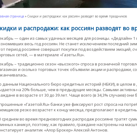
авная страница
»
Скидки и распродажи: как россиян разводят во время праздников
кидки и распродажи: как россиян разводят во 
екабрь — один из самых удачных месяцев для розницы. «Дедлайн» 1
кономивших весь год россиян. Не станет исключением последний зимни
тот период россияне совершат покупки под воздействием эмоций, счи
орговых сетей, — в материале «Газеты.Ru».
екабрь – традиционно сезон «высокого» спроса в розничной торговле
агазинах и сколько торговых точек объявили акции и распродажи, с
аканчивалась.
о данным Национального бюро кредитных историй (НБКИ), в целом в
ыдается на 20% больше, чем в предыдущие месяцы. Самыми активны
раждане в возрасте от 30 до 39 лет. Чаще всего (в 34,3% случаев) они 
прошенные «Газетой.Ru» банки уже фиксируют рост спроса на потре
аемщиков резко возрастет к концу месяца, предполагают в кредитны
В среднем во время предновогодних распродаж россияне тратят суммы
линных каникул, поэтому, как правило, граждане настроены на мас
онстатирует аналитик «Алор Брокер» Алексей Антонов.