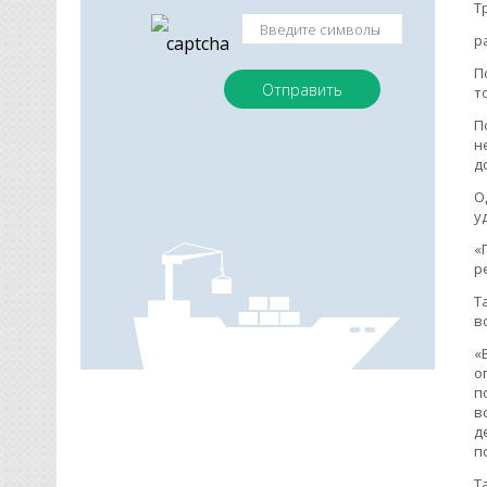
Т
р
П
т
П
н
д
О
у
«
р
Т
в
«
о
п
в
д
п
Т