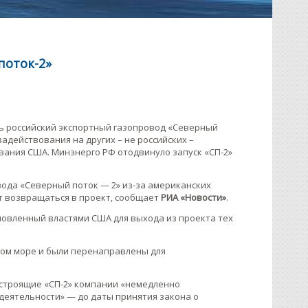
поток-2»
ть российский экспортный газопровод «Северный
задействования на других – не российских –
вания США. Минэнерго РФ отодвинуло запуск «СП-2»
вода «Северный поток — 2» из-за американских
т возвращаться в проект, сообщает
РИА «Новости»
.
ановленный властями США для выхода из проекта тех
ском море и были перенаправлены для
строящие «СП-2» компании «немедленно
еятельности» — до даты принятия закона о