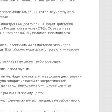
 европейских компаний, которые участвуют в
ница.
тр иностранных дел Украины Вадим Пристайко
 России при запуске «СП-2». Об этом глава
Deutschland (RND). Дипломат напомнил, что
более независимыми от поставок газа через
оды Балтийского моря сразу опустеют», — уверен
ставки газа по своим трубопроводам.
их назвал глупым.
том же. Надо понимать, что за долгие десятилетия
глупо говорить о какой-то энергетической
огда не подтверждалось», — пояснил депутат.
аза рыночных преимуществ.
 улучшением жизни их граждан, а не заботиться о