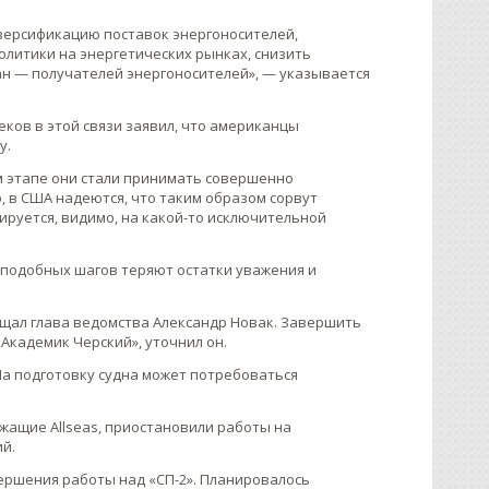
ерсификацию поставок энергоносителей,
литики на энергетических рынках, снизить
ан — получателей энергоносителей», — указывается
ков в этой связи заявил, что американцы
у.
ом этапе они стали принимать совершенно
 в США надеются, что таким образом сорвут
ируется, видимо, на какой-то исключительной
е подобных шагов теряют остатки уважения и
общал глава ведомства Александр Новак. Завершить
Академик Черский», уточнил он.
На подготовку судна может потребоваться
длежащие Allseas, приостановили работы на
й.
вершения работы над «СП-2». Планировалось