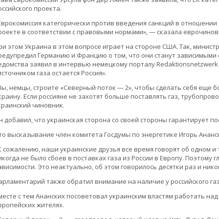
оссийского проекта.
Еврокомиссия категорически против введения санкций в отношении
роекте в соответствии с правовыми нормами», — сказала еврочинов
ри этом Украина в этом вопросе играет на стороне США. Так, минис
редупредил Германию и Францию о том, что они станут зависимыми от
едомства заявил в интервью немецкому порталу Redaktionsnetzwerk 
источником газа остается Россия».
Вы, немцы, строите «Северный поток — 2», чтобы сделать себя еще 
краину. Если россияне не захотят больше поставлять газ, трубопров
краинский чиновник.
н добавил, что украинская сторона со своей стороны гарантирует по
то высказывание член комитета Госдумы по энергетике Игорь Ананск
К сожалению, наши украинские друзья все время говорят об одном и 
икогда не было сбоев в поставках газа из России в Европу. Поэтому 
ависимости. Это неактуально, об этом говорилось десятки раз и ник
арламентарий также обратил внимание на наличие у российского г
месте с тем Ананских посоветовал украинским властям работать над
вропейских жителях.