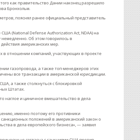
е того как правительство Дании наконец разрешило
ова Бронхольм.
ометров, пояснял ранее официальный представитель
А (National Defense Authorization Act, NDAA) на
у немедленно. Об этом говорилось в
действия американских мер.
х в отношении компаний, участвующих в проекте
ении газопровода, а также топ-менеджеров этих
ничены все транзакции в американской юрисдикции.
ША, а также столкнуться с блокировкой
ных Штатах.
то наглое и циничное вмешательство в дела
шению, именно поэтому его противники
 санкционных положений в американский закон о
льства в дела европейского бизнеса», — заявил
горически не согласна с санкциями США против