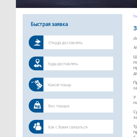
Гл
Быстрая заявка
З
c
N
Ш
п
п
д
П
с
У
п
С
з
Т
п