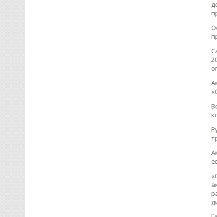
д
п
О
п
С
2
о
А
«
В
к
Р
т
А
е
«
а
р
д
Г