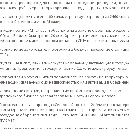
остроить трубопровод до нового года в последние три недели, посл
рокладку трубы через территориальные воды страны в районе остр
ставалось уложить всего 160 километров трубопровода из 2460 кил
роектной компании Йенс Мюллер.
анкции против «СП-2» были обозначены в законе о военном бюджете СШ
020 год. Бюджет был принят 20 декабря и ограничения вступили в сил
публикованном министерством финансов США пояснении к правилам 
мериканские законодатели включили в бюджет положение о санкция
СП-2».
ступившие в силу санкции коснутся компаний, участвующих в сооруж
омпаний. Предприятия отрежут от рынка США, поскольку будут огра
уководители могут лишиться возможность въезжать на территорию С
ранзакций, связанных с их недвижимостью или активами в Соединен
мериканские санкции, направленные против газопровода «СП-2» — э
вропейского бизнеса, указал глава МИД России Сергей Лавров.
Строительство газопровода «Северный поток — 2» близится к завер
ктивизировали попытки, направленные на срыв проекта. Включение
асходах на оборону в 2020 году — это наглый циничный акт вмешате
ипломат.
лава Еврокомиссии Урсула фон дер Ляйен также заявила, что ЕК кате