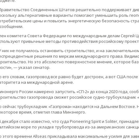
юджете.
Правительство Соединенных Штатов решительно поддерживает див
оскольку альтернативные варианты помогают уменьшить роль геопо
отребительские цены и повысить энергетическую безопасность стр
 сообщении.
лен комитета Совета Федерации по международным делам Сергей Це
спользуют привычные методы противодействия российскому проект
У них не получилось остановить строительство, и на заключительн
еспрецедентные решения по меркам международного права. Видимо,
троительство. Но это абсолютно поверхностное мнение, которое баз
лости», — указал сенатор.
о его словам, газопровод все равно будет достроен, а вот США посл
вторитета на международной арене.
инэнерго России намерено запустить «СП-2» до конца 2020 года, со
троительство газопровода сможет российское судно-трубоукладчик «
о сейчас трубоукладчик «Газпрома» находится на Дальнем Востоке. 
екоторое время, отметил глава Минэнерго.
4 декабря стало известно, что суда Pioneering Spirit и Soliter, прина
алтийском море по укладке трубопровода из-за американских санкци
о этого времени Allseas прикладывала максимальные усилия для за