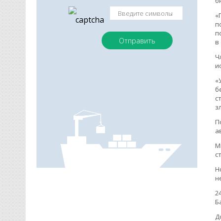
б
«
п
п
в
Ч
и
«
б
с
з
П
а
М
с
Н
н
2
Б
Д