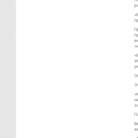
р
«
п
П
п
в
«
«
У
у
О
Э
«
н
з
П
В
е