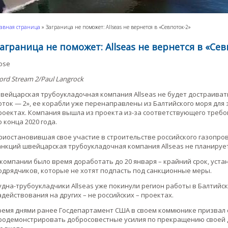
авная страница
»
Заграница не поможет: Allseas не вернется в «Севпоток-2»
аграница не поможет: Allseas не вернется в «Сев
lose
ord Stream 2/Paul Langrock
вейцарская трубоукладочная компания Allseas не будет достраива
оток — 2», ее корабли уже перенаправлены из Балтийского моря для 
роектах. Компания вышла из проекта из-за соответствующего требо
о конца 2020 года.
риостановившая свое участие в строительстве российского газопро
анкций швейцарская трубоукладочная компания Allseas не планируе
 компании было время доработать до 20 января – крайний срок, уст
одрядчиков, которые не хотят подпасть под санкционные меры.
удна-трубоукладчики Аllseas уже покинули регион работы в Балтий
адействования на других – не российских – проектах.
ремя днями ранее Госдепартамент США в своем коммюнике призвал 
родемонстрировать добросовестные усилия по прекращению своей д