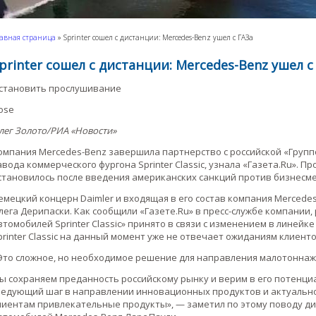
авная страница
»
Sprinter сошел с дистанции: Mercedes-Benz ушел с ГАЗа
printer сошел с дистанции: Mercedes-Benz ушел с
становить прослушивание
lose
лег Золото/РИА «Новости»
омпания Mercedes-Benz завершила партнерство с российской «Групп
авода коммерческого фургона Sprinter Classic, узнала «Газета.Ru». 
становилось после введения американских санкций против бизнесме
емецкий концерн Daimler и входящая в его состав компания Mercede
лега Дерипаски. Как сообщили «Газете.Ru» в пресс-службе компани
втомобилей Sprinter Classic» принято в связи с изменением в линейк
printer Classic на данный момент уже не отвечает ожиданиям клиенто
Это сложное, но необходимое решение для направления малотоннаж
ы сохраняем преданность российскому рынку и верим в его потенциа
ледующий шаг в направлении инновационных продуктов и актуально
лиентам привлекательные продукты», — заметил по этому поводу д