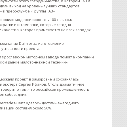
зультаты этого сотрудничества, в котором ГАЗ и
рдили выход на уровень лучших стандартов
 в пресс-службе «Группы ГАЗ».
зволило модернизировать 100 тыс. кв.м
окраски и штамповки, которые сегодня
 качества, которая применяется на всех заводах
компании Daimler за изготовление
 успешности проекта.
 и Ярославском моторном заводе помогла компании
ском рынке малотоннажной техники»,
держали проект в заморозке и сохранялась
 эксперт Сергей Ифанов. Столь драматичное
 говорит о том, что российская промышленность
н собеседник.
и Mercedes-Benz удалось достичь ежегодного
лизации составил около 50%.