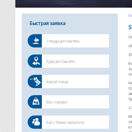
Гл
Быстрая заявка
S
О
c
О
К
з
о
Н
О
а
S
«
М
с
к