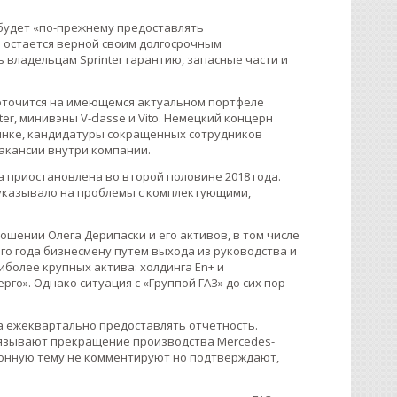
 будет «по-прежнему предоставлять
я остается верной своим долгосрочным
владельцам Sprinter гарантию, запасные части и
доточится на имеющемся актуальном портфеле
r, минивэны V-classe и Vito. Немецкий концерн
ынке, кандидатуры сокращенных сотрудников
вакансии внутри компании.
а приостановлена во второй половине 2018 года.
 указывало на проблемы с комплектующими,
ошении Олега Дерипаски и его активов, в том числе
ого года бизнесмену путем выхода из руководства и
более крупных актива: холдинга En+ и
го». Однако ситуация с «Группой ГАЗ» до сих пор
а ежеквартально предоставлять отчетность.
связывают прекращение производства Mercedes-
ционную тему не комментируют но подтверждают,