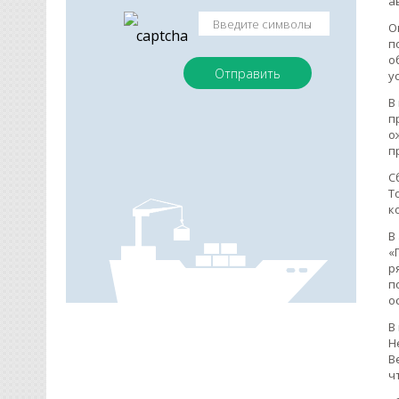
а
О
п
о
у
В
п
о
п
С
Т
к
В
«
р
п
о
В
Н
B
ч