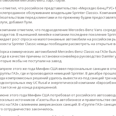
втомобилей Mercedes-Benz Ларс Паули.
н отметил, что российское представительство «Мерседес-Бенц РУС»
ослепродажное обслуживание владельцам Sprinter Classic». Компани
бязательствам перед клиентами и по-прежнему будем предоставлять 
слуги, добавил Пули.
 компании отметили, что подразделение Mercedes-Benz Vans сосре
родуктов. В нынешней линейке компании последнее поколение Sprinte
жидает рост спроса на малотоннажные автомобили на российском р
роекта Sprinter Classic немцы пообещали рассмотреть на открытые 
борка коммерческих автомобилей Mercedes-Benz Classic на ГАЗе был
огда в качестве причины остановки конвейера руководство Daimler
оторые якобы не поступали на завод.
 апреле этого же года Минфин США ввел персональные санкции в отн
Группы ГАЗ», где и производился немецкий Sprinter. В декабре прошл
яда компромиссных решений удалось вывести из-под санкций три наи
одконтрольных ему UC Rusal и энергетической компании «Евросибэнер
стается не до конца разрешенной.
 июне этого года Минфин США потребовал от российского автозавод
есколько источников «Газеты.Ru» в автобизнесе и правительстве 
enz на ГАЗе с влиянием американских санкций. В «Группе ГАЗ» санк
то сотрудничество закончилось.