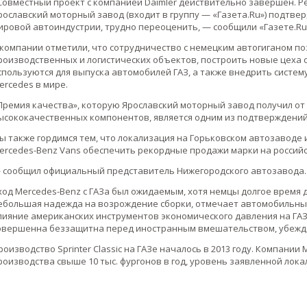
Совместный проект с компанией Daimler действительно завершен. Ре
рославский моторный завод (входит в группу — «Газета.Ru») подтве
ировой автоиндустрии, трудно переоценить, — сообщили «Газете.Ru»
 компании отметили, что сотрудничество с немецким автогиганом по
роизводственных и логистических объектов, построить новые цеха 
спользуются для выпуска автомобилей ГАЗ, а также внедрить систему
ercedes в мире.
Премия качества», которую Ярославский моторный завод получил от 
ысококачественных компонентов, является одним из подтверждений
ы также гордимся тем, что локализация на Горьковском автозаводе
ercedes-Benz Vans обеспечить рекордные продажи марки на россий
 сообщил официальный представитель Нижегородского автозавода.
ход Mercedes-Benz с ГАЗа был ожидаемым, хотя немцы долгое время 
ебольшая надежда на возрождение сборки, отмечает автомобильный
лияние американских инструментов экономического давления на ГАЗ
овершенна беззащитна перед иностранным вмешательством, убежде
роизводство Sprinter Classic на ГАЗе началось в 2013 году. Компани
роизводства свыше 10 тыс. фургонов в год, уровень заявленной лока