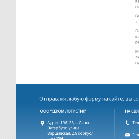
К
н
Г
з
О
к
р
М
э
п
Отправляя любую форму на сайте, вы с
ООО “СЕКОМ ЛОГИСТИК”
НА СВЯ
Адрес: 196128, г. Санкт-
Тел
Петербург, улица
Варшавская, д.9 корпус.1
E-m
пом 28Н