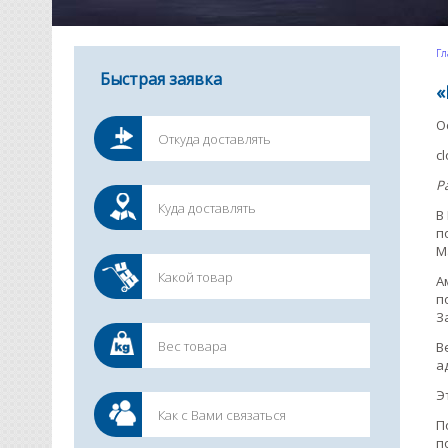
Гл
Быстрая заявка
«
О
c
P
В
п
М
А
п
З
В
а
Э
П
п