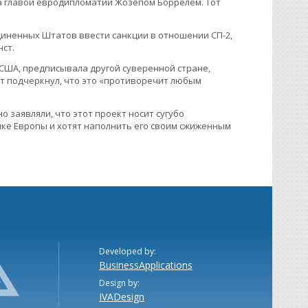
а главой евродипломатии Жозепом Боррелем. Тот
диненных Штатов ввести санкции в отношении СП-2,
нст.
 США, предписывала другой суверенной стране,
т подчеркнул, что это «противоречит любым
 заявляли, что этот проект носит сугубо
ке Европы и хотят наполнить его своим сжиженным
Developed by:
BusinessApplications
Design by:
IVADesign