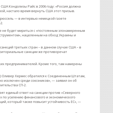
США Кондолизы Райс в 2006 году: «Россия должна
ой, настало время вернуть США этот призыв.
Брюссель — в интервью немецкой газете
2.
ше не будет мириться с «постоянным злонамеренным
струментом», нацеленным на обход Украины и
санкций третьих стран – в данном случае США – в
рриториальные санкции же противоречат
ких предпринимателей. Кроме того, там намерены
Э) Оливер Хермес обратился к Соединенным Штатам,
о исключен среди союзников», — заявил он об
оительства СП-2.
овят единый ответ на санкции против «Северного
ах по усилению финансового и экономического
кций, который также повысит устойчивость ЕС», —