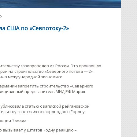
2»
ла США по «Севпотоку-2»
ительству газопроводов из России. Это произошло
рий на строительство «Северного потока — 2».
м» в международной экономике.
 Германии запретить строительство «Северного
а официальный представитель МИД РФ Мария
опубликовала статью с запиской рейгановской
ельству советских газопроводов в Европу.
озиции Запада.
но вызывает у Штатов «одну реакцию –