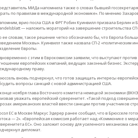
редставитель МИДа напомнила также о словах бывшей госсекретаря 
грать по правилам в международной экономике». По мнению Захаров
апомним, врио посла США в ФРГ Робин Куинвилл призвала Берлин и 
andelsblatt — наложить мораторий на завершение строительства СП-
о ее словам, такое решение четко обозначило бы, что Европа боль
оведением Москвы». Куинвилл также назвала СП-2 «политическим ин
азделение Европы.
дновременно с этим в Еврокомиссии заявили, что выступают против 
тношении европейских компаний, ведущих законный бизнес. Эксте
еждународному праву.
рюссель вновь подчеркнул, что готов защищать интересы европейс
бсудить вопросы санкций с новой администрацией США.
 конце ноября глава Восточного комитета немецкой экономики (ВКН
ризвав уважать европейский суверенитет. «Такой подход совершенн
грозах американских властей ввести санкции против участников стр
осол ЕС в Москве Маркус Эдерер ранее сообщил, что в Брюсселе гот
отока — 2». «Европейская комиссия работает над «Коммюнике о мер
уверенитета ЕС». Оно заложит основу для усиленного механизма сан
одчеркнул дипломат.