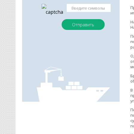
П
и
Н
H
П
п
р
О
о
м
Б
о
В
п
у
П
п
с
п