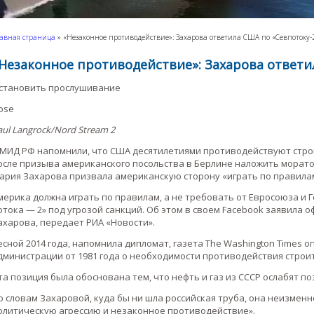
авная страница
»
«Незаконное противодействие»: Захарова ответила США по «Севпотоку-
Незаконное противодействие»: Захарова ответи
становить прослушивание
lose
aul Langrock/Nord Stream 2
 МИД РФ напомнили, что США десятилетиями противодействуют стро
осле призыва американского посольства в Берлине наложить морато
ария Захарова призвала американскую сторону «играть по правила
мерика должна играть по правилам, а не требовать от Евросоюза и
отока — 2» под угрозой санкций. Об этом в своем Facebook заявил
ахарова, передает РИА «Новости».
есной 2014 года, напомнила дипломат, газета The Washington Times 
дминистрации от 1981 года о необходимости противодействия строит
та позиция была обоснована тем, что нефть и газ из СССР ослабят п
о словам Захаровой, куда бы ни шла российская труба, она неизмен
олитическую агрессию и незаконное противодействие».