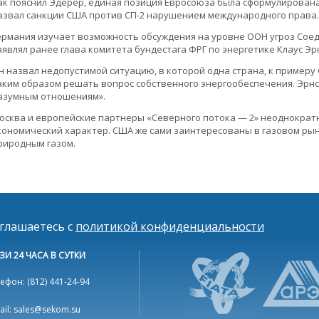
ак пояснил Эдерер, единая позиция Евросоюза была сформулирован
азвал санкции США против СП-2 нарушением международного права.
ермания изучает возможность обсуждения на уровне ООН угроз Сое
аявлял ранее глава комитета бундестага ФРГ по энергетике Клаус Эр
н назвал недопустимой ситуацию, в которой одна страна, к примеру
аким образом решать вопрос собственного энергообеспечения. Эрнс
азумным отношениям».
осква и европейские партнеры «Северного потока — 2» неоднократно
кономический характер. США же сами заинтересованы в газовом рын
риродным газом.
оглашаетесь с
политикой конфиденциальности
ЗИ 24 ЧАСА В СУТКИ
ефон: (812) 441-24-94
ail: sales@sekom.su