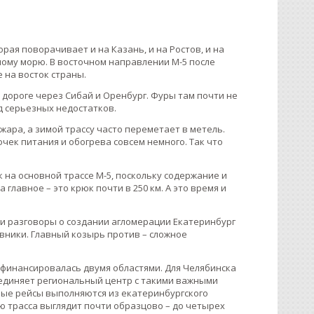
орая поворачивает и на Казань, и на Ростов, и на
ному морю. В восточном направлении М-5 после
е на восток страны.
дороге через Сибай и Оренбург. Фуры там почти не
д серьезных недостатков.
жара, а зимой трассу часто переметает в метель.
чек питания и обогрева совсем немного. Так что
 на основной трассе М-5, поскольку содержание и
 главное – это крюк почти в 250 км. А это время и
ли разговоры о создании агломерации Екатеринбург
тивники. Главный козырь против – сложное
офинансировалась двумя областями. Для Челябинска
оединяет региональный центр с такими важными
ные рейсы выполняются из екатеринбургского
ью трасса выглядит почти образцово – до четырех