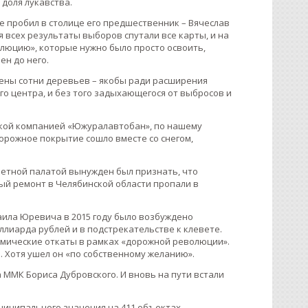
доля лукавства.
е пробил в столице его предшественник – Вячеслав
 всех результаты выборов спутали все карты, и на
люцию», которые нужно было просто освоить,
ен до него.
лены сотни деревьев – якобы ради расширения
о центра, и без того задыхающегося от выбросов и
ской компанией «Южуралавтобан», по нашему
дорожное покрытие сошло вместе со снегом,
етной палатой вынужден был признать, что
ый ремонт в Челябинской области пропали в
аила Юревича в 2015 году было возбуждено
иллиарда рублей и в подстрекательстве к клевете.
номические откаты в рамках «дорожной революции».
. Хотя ушел он «по собственному желанию».
 ММК Бориса Дубровского. И вновь на пути встали
униципального значения на 411 объектах