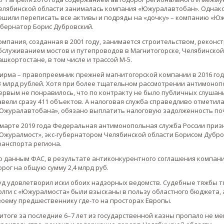
елябинской области занималась компания «Южуралавтобан». Однак
ешили переписать все активы и подряды на «дочку» – компанию «Юж
убернатор Борис Дубровский.
омпания, созданная в 2001 году, занимается строительством, рекон
бслуживанием мостов и путепроводов в Магнитогорске, Челябинской,
ашкортостане, в том числе и трассой М-5.
ирма – правопреемник прежней магнитогорской компании в 2016 го
3 млрд рублей. Хотя при более тщательном рассмотрении антимоноп
ервым не понравилось, что по контракту не было публичных слушани
авели сразу 411 объектов. А налоговая служба справедливо отметил
Южуралавтобана», обязано выплатить налоговую задолженность почт
 марте 2019 года Федеральная антимонопольная служба России приз
Южуралмост», экс-губернатором Челябинской области Борисом Дубро
ранспорта региона.
о данным ФАС, в результате антиконкурентного соглашения компани
орог на общую сумму 2,4 млрд руб.
уд удовлетворил иски обоих надзорных ведомств. Судебные тяжбы тян
олги с «Южуралмоста» были взысканы в пользу областного бюджета,
воему предшественнику где-то на просторах Европы.
 итоге за последние 6–7 лет из государственной казны пропало не м