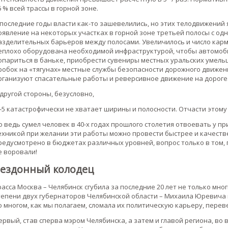
6 % всей трассы в горной зоне.
 последние годы власти как-то зашевелились, но этих телодвижений
оявление на некоторых участках в горной зоне третьей полосы с од
азделительных барьеров между полосами. Увеличилось и число карм
еплохо оборудована необходимой инфраструктурой, чтобы автомоби
опариться в баньке, приобрести сувениры местных уральских умель
робок на «тягунах» местные службы безопасности дорожного движен
рганизуют спасательные работы и реверсивное движение на дороге
 другой стороны, безусловно,
-5 катастрофически не хватает ширины и полосности. Отчасти этому
о ведь сумел человек в 40-х годах прошлого столетия отвоевать у при
ехникой при желании эти работы можно провести быстрее и качеств
редусмотрено в бюджетах различных уровней, вопрос только в том, гд
е воровали!
ездонный колодец
расса Москва – Челябинск сгубила за последние 20 лет не только мно
тепени двух губернаторов Челябинской области – Михаила Юревича и 
о многом, как мы полагаем, сломала их политическую карьеру, перев
ервый, став сперва мэром Челябинска, а затем и главой региона, во 