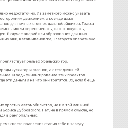
 явно недостаточно. Из заметного можно указать
носторонним движением, а кое-где даже
анов для ночных стоянок дальнобойщиков. Трасса
листы могли переночевать, сытно покушать,
цев. В случае аварий или образования длинных
ия из Аши, Катав-Ивановска, Златоуста оперативно
.
 препятствует рельеф Уральских гор.
роды куски гор и склонов, а с сегодняшней
еннее. И ведь финансирование этих проектов
е эти деньги и на что они тратятся. Эх, если б еще
гих простых автомобилистов, но и в той или иной
Бориса Дубровского. Нет, не в прямом смысле, но
едя в ранг опальных.
время своего правления ставил себе в заслугу