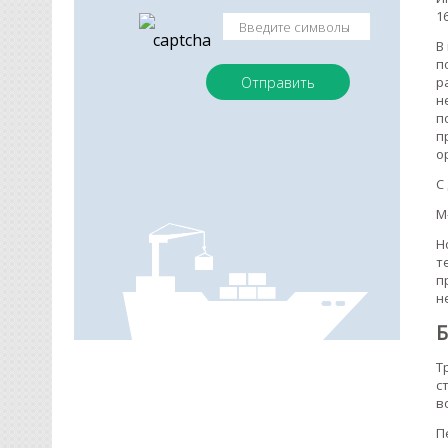
1
В
п
р
н
п
п
о
С
М
Н
т
п
н
Б
Т
с
в
П