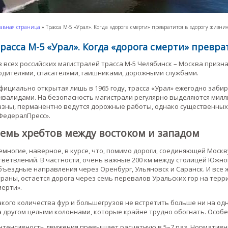
авная страница
»
Трасса М-5 «Урал». Когда «дорога смерти» превратится в «дорогу жизни»
расса М-5 «Урал». Когда «дорога смерти» превра
з всех российских магистралей трасса М-5 Челябинск – Москва призн
одителями, спасателями, гаишниками, дорожными службами.
фициально открытая лишь в 1965 году, трасса «Урал» ежегодно забир
нвалидами. На безопасность магистрали регулярно выделяются мил
азны, перманентно ведутся дорожные работы, однако существенных 
ФедералПресс».
емь хребтов между востоком и западом
емногие, наверное, в курсе, что, помимо дороги, соединяющей Москв
тветвлений. В частности, очень важные 200 км между столицей Южног
бъездные направления через Оренбург, Ульяновск и Саранск. И все
траны, остается дорога через семь перевалов Уральских гор на терр
мерти».
акого количества фур и большегрузов не встретить больше ни на од
а другом целыми колоннами, которые крайне трудно обогнать. Особе
нтенсивность движения превышает расчетную в 5–7 раз. Нормативн