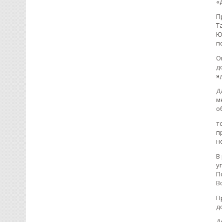
«
П
Т
Ю
п
О
д
я
Д
м
о
т
п
н
В
у
П
В
П
д
Д