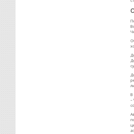
с
О
П
В
Ч
О
х
Д
Д
с
Д
р
л
В
–
с
А
п
ц
а