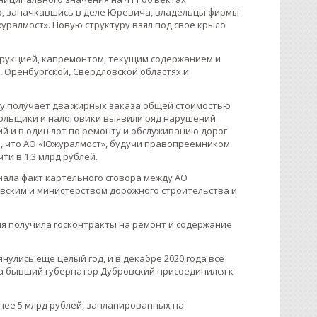
о, запачкавшись в деле Юревича, владельцы фирмы
уралмост». Новую структуру взял под свое крыло
струкцией, капремонтом, текущим содержанием и
 Оренбургской, Свердловской областях и
ду получает два жирных заказа общей стоимостью
ольщики и налоговики выявили ряд нарушений.
й и в один лот по ремонту и обслуживанию дорог
а, что АО «Южуралмост», будучи правопреемником
и в 1,3 млрд рублей.
нала факт картельного сговора между АО
вским и министерством дорожного строительства и
я получила госконтракты на ремонт и содержание
улись еще целый год, и в декабре 2020 года все
 а бывший губернатор Дубровский присоединился к
енее 5 млрд рублей, запланированных на