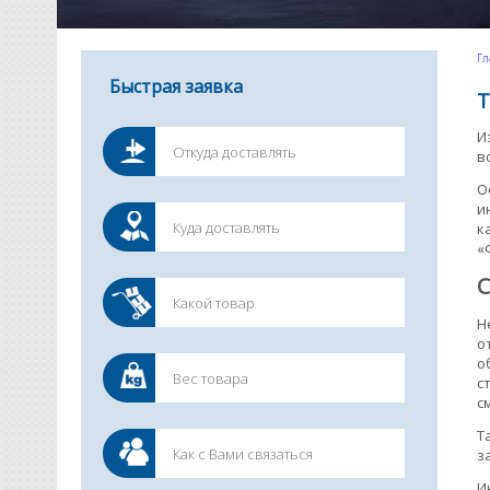
Гл
Быстрая заявка
Т
И
в
О
и
к
«
С
Н
о
о
с
с
Т
з
И