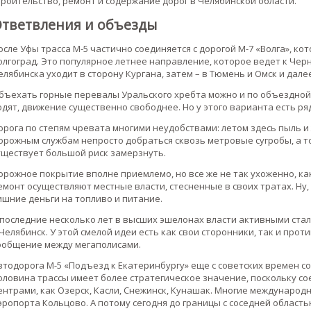
троительство, ремонт и содержание дорог в Челябинской области.
тветвления и объезды
осле Уфы трасса М-5 частично соединяется с дорогой М-7 «Волга», кот
олгоград. Это популярное летнее направление, которое ведет к Чер
елябинска уходит в сторону Кургана, затем – в Тюмень и Омск и дале
бъехать горные перевалы Уральского хребта можно и по объездной 
одят, движение существенно свободнее. Но у этого варианта есть ря
орога по степям чревата многими неудобствами: летом здесь пыль и 
орожным службам непросто добраться сквозь метровые сугробы, а то
уществует большой риск замерзнуть.
орожное покрытие вполне приемлемо, но все же не так ухоженно, как
емонт осуществляют местные власти, стесненные в своих тратах. Ну, а
ишние деньги на топливо и питание.
 последние несколько лет в высших эшелонах власти активными ста
 Челябинск. У этой смелой идеи есть как свои сторонники, так и про
ообщение между мегаполисами.
втодорога М-5 «Подъезд к Екатеринбургу» еще с советских времен с
оловина трассы имеет более стратегическое значение, поскольку с
ентрами, как Озерск, Касли, Снежинск, Кунашак. Многие международ
эропорта Кольцово. А потому сегодня до границы с соседней област