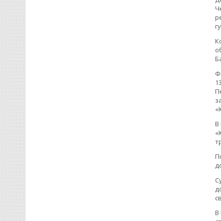
Ч
р
г
К
о
Б
Ф
1
П
з
«
В
«
т
П
д
С
д
с
В