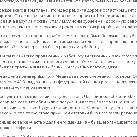
дорожную революцию». Нам кажется, что в этом была очень большая 
режде всего в том плане, что идею ремонта дорог в областном центр
арасов. Он же выбил и финансирование проекта. Но неожиданные для
ревича вдруг из Москвы упали миллионы рублей на «дорожную рево
оскольку план реконструкции и ремонта уже был разработан и одобр
н и освоил. Но в процессе работ в мегаполисе были бездумно выруб
орожного полотна. Взамен не высажено ни одного. Для промышленног
довитой атмосферы, это было равно самоубийству.
а и само качество проведенных работ, осуществленных магнитогор
нению, оставляло желать много лучшего. Уже через пару лет новое 
бнажив прежние ямы и выбоины. Неслучайно поэтому даже
огдашний премьер Дмитрий Медведев после очередной проверки Сч
римерно 40 % выделенных из федеральной казны средств на дорожн
еизвестном направлении.
 результате в отношении экс-губернатора Челябинской области Мих
головное дело. Его обвинили в получении взяток более чем на три м
о версии следствия, будучи главой региона, Юревич получал астро
озможно, это также стало причиной отставки бывшего главы региона
римерно та же участь ждала и его сменщика – бывшего гендиректора
орожные аферы.
о 1 апреля 2016 года содержанием автодорог регионального и межм