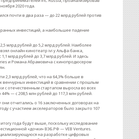
я предпринимателей Inc. Russia, проанализировав
ноября 2020 года.
лся почти в два раза — до 22 млрд рублей против
странных инвестиций, а наибольшее падение
,5 млрд рублей до 5,2 млрд рублей. Наиболее
взял онлайн-кинотеатр ivi у Альфа-банка,
1,1 млрд рублей до 3,7 млрд рублей. И здесь
tries и Романа Абрамовича с кинопродюсером
лн.
и 2,3 млрд рублей, что на 64,3% больше в
ных венчурных инвестиций в сравнении с прошлым
елки с отечественным стартапом выросла во всех
44% — с 208,5 млн рублей до 117,3 млн рублей.
у они отчитались о 16 заключенных договорах на
18 году с участием акселераторов было закрыто 107
 итогу года будут выше, поскольку исследование
естиционной «дочки» ВЭБ.РФ — VEB Ventures.
специализирующуюся на разработке цифровых