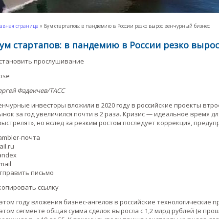
авная страница
»
Бум стартапов: в пандемию в России резко вырос венчурный бизнес
ум стартапов: в пандемию в России резко выро
становить прослушивание
lose
ергей Фадеичев/ТАСС
енчурные инвесторы вложили в 2020 году в российские проекты втро
ынок за год увеличился почти в 2 раза. Кризис — идеальное время д
выстрелят», но вслед за резким ростом последует коррекция, преду
ambler-почта
il.ru
andex
mail
тправить письмо
копировать ссылку
 этом году вложения бизнес-ангелов в российские технологические 
 этом сегменте общая сумма сделок выросла с 1,2 млрд рублей (в прош