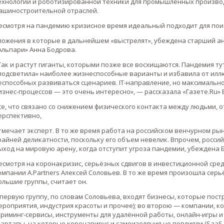
ехнологий и роботизированной техники для промышленных производс
ашиностроительной отраслей.
есмотря на пандемию кризисное время идеальный подходит для пои
ложения в которые в дальнейшем «выстрелят», убеждена старший 
Альпари» Анна Бодрова.
Так и растут гиганты, которыми позже все восхищаются. Пандемия т
подсветила» наиболее жизнеспособные варианты и избавила от илл
еспособных развиваться сценариев. IT-направление, но максималь
изнес-процессов — это очень интересно», — рассказала «Газете.Ru» 
се, что связано со снижением физического контакта между людьми, о
ерспективно,
тмечает эксперт. В то же время работа на российском венчурном ры
райней деликатности, поскольку его объем невелик. Впрочем, росси
ыход на мировую арену, когда отступит угроза пандемии, убеждена 
есмотря на коронакризис, серьёзных сдвигов в инвестиционной сред
омпании A.Partners Алексей Соловьев. В то же время произошла сер
ольшие группы, считает он.
 первую группу, по словам Соловьева, входят бизнесы, которые пост
ероприятия, индустрия красоты и прочее); во второю — компании, 
триминг-сервисы, инструменты для удалённой работы, онлайн-игры и 
тартапы, на которые коронавирус и самоизоляция не повлияли (SaaS, 