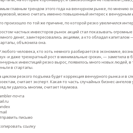
амым главным трендом этого года на венчурном рынке, по мнению 
аумовой, можно считать именно повышенный интерес к венчурным 
то произошло по той же причине, по которой резко увеличился интер
 ростом частных инвесторов рынок акций стал показывать огромные и 
емного денег, заинтересовались акциями, а кто обладал капиталом
тартапы, объяснила она.
У любого человека, кто хоть немного разбирается в экономике, воз
вух- и даже трехкратный рост в минимальные сроки», — заметила в б
енчурных инвестиций резко вырос, появилось много новых людей, в
еньги в стартапы.
а циклом резкого подъема будет коррекция венчурного рынка и в с
роектам, считает эксперт. Какая-то часть случайных бизнес-ангелов
ряд ли удалось многим, считает Наумова.
ambler-почта
il.ru
andex
mail
тправить письмо
копировать ссылку