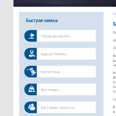
Гл
Быстрая заявка
Б
О
c
С
В
р
«
R
Ma
Y
G
О
С
В
в