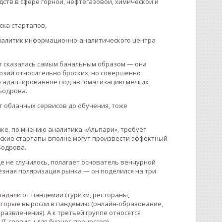
тв в сфере горной, нефтегазовой, химической и
ска стартапов,
аналитик информационно-аналитического центра
ут сказалась самым банальным образом — она
юзий относительно броских, но совершенно
но адаптированное под автоматизацию мелких
Бодрова.
т облачных сервисов до обучения, тоже
нке, по мнению аналитика «Альпари», требует
йские стартапы вполне могут произвести эффектный
Бодрова.
е не случилось, полагает основатель венчурной
ьёзная поляризация рынка — он поделился на три
радали от пандемии (туризм, рестораны,
которые выросли в пандемию (онлайн-образование,
развлечения). А к третьей группе относятся
IT-сервисы для бизнес-процессов).