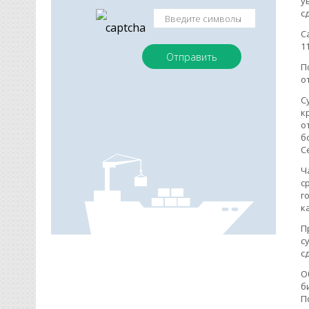
у
с
С
1
П
о
С
к
о
б
С
Ч
с
г
к
П
с
с
О
б
П