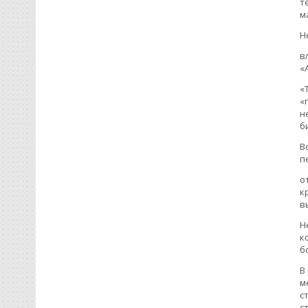
т
м
Н
в
«
«
«
н
б
В
п
о
к
в
Н
к
б
В
м
с
с