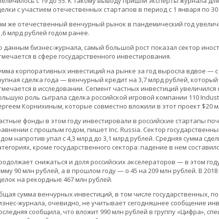
величилось с 19 до 55. К такому выводу пришли эксперты журнала дл
делки с участием отечественных стартапов в период с 1 января по 30 
ам же отечественный венчурный рынок в пандемический год увеличи
1,6 млрд рублей годом ранее.
о данным бизнес-журнала, самый большой рост показал сектор ино
тмечается в сфере государственного инвестирования.
умма корпоративных инвестиций на рынке за год выросла вдвое — с 2
рупная сделка года — венчурный кредит на 3,7 млрд рублей, который 
тмечается в исследовании. Сегмент частных инвестиций увеличился с 
ольшую роль сыграла сделка российской игровой компании 110 Indus
ергеем Корнихиным, которые совместно вложили в этот проект $20 м
астные фонды в этом году инвестировали в российские стартапы почт
равнении с прошлым годом, пишет Inc. Russia. Сектор государствен
одом напротив упал с 4,3 млрд до 3,1 млрд рублей. Средняя сумма сд
атегориях, кроме государственного сектора: падение в нем составило 
родолжает снижаться и доля российских акселераторов — в этом год
умму 90 млн рублей, а в прошлом году — о 45 на 209 млн рублей. В 20
делок на рекордные 467 млн рублей.
бщая сумма венчурных инвестиций, в том числе государственных, по
изнес-журнала, очевидно, не учитывает сегодняшнее сообщение инв
оследняя сообщила, что вложит 990 млн рублей в группу «Цифра», 