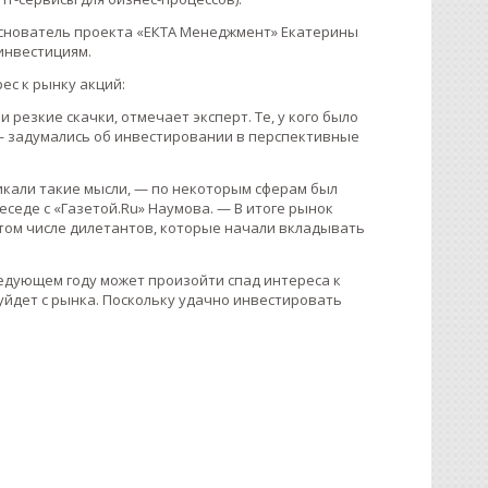
основатель проекта «ЕКТА Менеджмент» Екатерины
инвестициям.
ес к рынку акций:
резкие скачки, отмечает эксперт. Те, у кого было
 — задумались об инвестировании в перспективные
никали такие мысли, — по некоторым сферам был
еседе с «Газетой.Ru» Наумова. — В итоге рынок
 том числе дилетантов, которые начали вкладывать
ледующем году может произойти спад интереса к
 уйдет с рынка. Поскольку удачно инвестировать