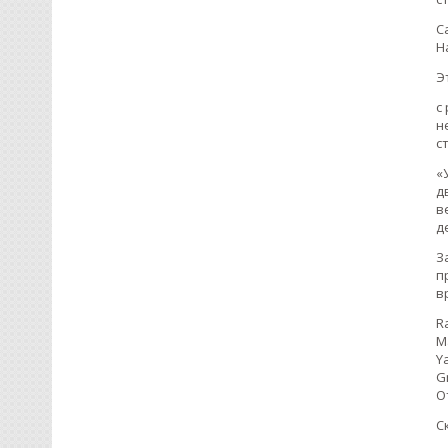
С
Н
Э
с
н
с
«
д
в
д
З
п
в
R
Ma
Y
G
О
С