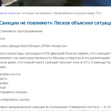
авная страница
»
«Санкции не повлияют»: Песков объяснил ситуацию вокруг СП-2
Санкции не повлияют»: Песков объяснил ситуац
становить прослушивание
lose
ксель Шмидт/Nord Stream 2/РИА «Новости»
ресс-секретарь президента РФ Дмитрий Песков заявил, что санкции
овлияют на заинтересованность Москвы и Европы в его реализации.
елом доме, что новый пакет санкций «вонзит кол» в СП-2. Команда 
дар».
ambler-почта
il.ru
andex
mail
тправить письмо
копировать ссылку
овые американские санкции в отношении «Северного потока — 2» (СП