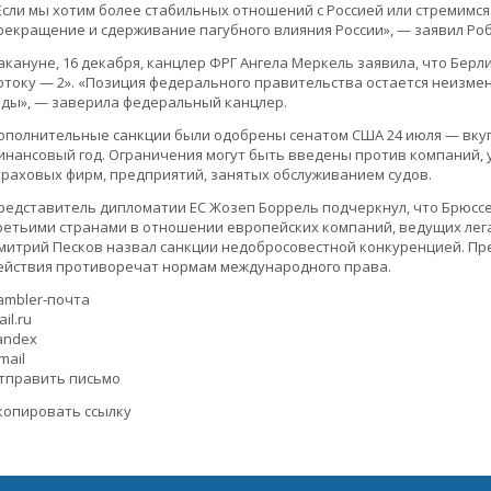
Если мы хотим более стабильных отношений с Россией или стремимся
рекращение и сдерживание пагубного влияния России», — заявил Ро
акануне, 16 декабря, канцлер ФРГ Ангела Меркель заявила, что Бер
отоку — 2». «Позиция федерального правительства остается неизмен
оды», — заверила федеральный канцлер.
ополнительные санкции были одобрены сенатом США 24 июля — вкуп
инансовый год. Ограничения могут быть введены против компаний,
траховых фирм, предприятий, занятых обслуживанием судов.
редставитель дипломатии ЕС Жозеп Боррель подчеркнул, что Брюсс
ретьими странами в отношении европейских компаний, ведущих лега
митрий Песков назвал санкции недобросовестной конкуренцией. Пре
ействия противоречат нормам международного права.
ambler-почта
il.ru
andex
mail
тправить письмо
копировать ссылку