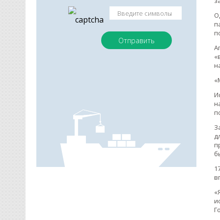
з
О
п
п
А
«
н
«
И
н
п
З
д
п
б
1
в
«
и
Г