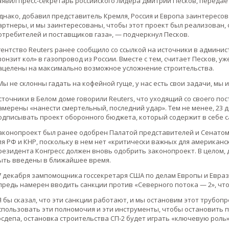
аявил пресс-секретарь российского лидера Дмитрий Песков, передае
днако, добавил представитель Кремля, Россия и Европа заинтересо
артнеры, и мы заинтересованы, чтобы этот проект был реализован,
отребителей и поставщиков газа», — подчеркнул Песков.
гентство Reuters ранее сообщило со ссылкой на источники в админи
вонзит кол» в газопровод из России. Вместе с тем, считает Песков, 
ацелены на максимально возможное усложнение строительства.
Мы не склонны гадать на кофейной гуще, у нас есть свои задачи, мы 
сточники в Белом доме говорили Reuters, что уходящий со своего по
амерены «нанести смертельный, последний удар». Тем не менее, 23 
одписывать проект оборонного бюджета, который содержит в себе с
аконопроект был ранее одобрен Палатой представителей и Сенатом 
ля РФ и КНР, поскольку в нем нет «критически важных для американс
резидента Конгресс должен вновь одобрить законопроект. В целом, 
ыть введены в ближайшее время.
7 декабря зампомощника госсекретаря США по делам Европы и Евраз
предь намерен вводить санкции против «Северного потока — 2», чт
Я бы сказал, что эти санкции работают, и мы остановим этот трубоп
спользовать эти полномочия и эти инструменты, чтобы остановить п
осдепа, остановка строительства СП-2 будет играть «ключевую роль