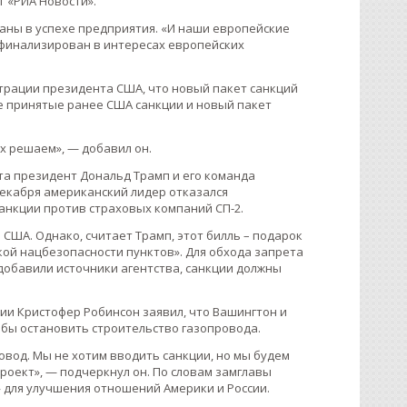
т «РИА Новости».
ваны в успехе предприятия. «И наши европейские
 финализирован в интересах европейских
страции президента США, что новый пакет санкций
уже принятые ранее США санкции и новый пакет
их решаем», — добавил он.
ста президент Дональд Трамп и его команда
декабря американский лидер отказался
анкции против страховых компаний СП-2.
США. Однако, считает Трамп, этот билль – подарок
кой нацбезопасности пунктов». Для обхода запрета
добавили источники агентства, санкции должны
ии Кристофер Робинсон заявил, что Вашингтон и
обы остановить строительство газопровода.
ровод. Мы не хотим вводить санкции, но мы будем
роект», — подчеркнул он. По словам замглавы
» для улучшения отношений Америки и России.