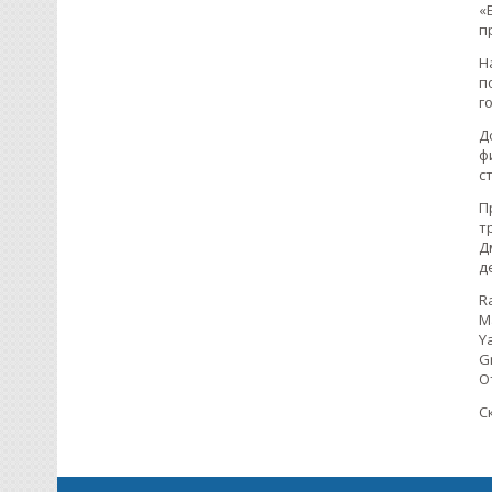
«
п
Н
п
г
Д
ф
с
П
т
Д
д
R
Ma
Y
G
О
С