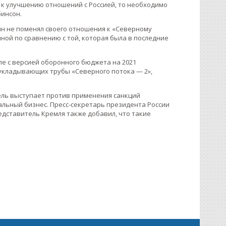
 к улучшению отношений с Россией, то необходимо
бинсон.
лин не поменял своего отношения к «Северному
ной по сравнению с той, которая была в последние
е с версией оборонного бюджета на 2021
 укладывающих трубы «Северного потока — 2»,
ель выступает против применения санкций
льный бизнес. Пресс-секретарь президента России
дставитель Кремля также добавил, что такие