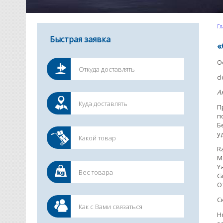
Гл
Быстрая заявка
«
О
c
A
П
п
Б
у
R
Ma
Y
G
О
С
Н