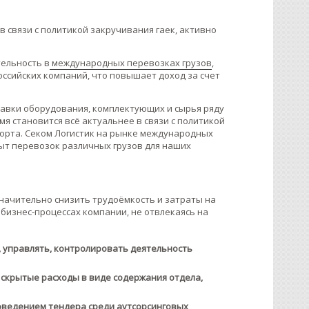
в связи с политикой закручивания гаек, активно
тельность в
международных перевозках грузов
,
ссийских компаний, что повышает доход за счет
ставки оборудования, комплектующих и сырья ряду
я становится всё актуальнее в связи с политикой
орта. Секом Логистик на рынке международных
пыт перевозок различных грузов для наших
начительно снизить трудоёмкость и затраты на
 бизнес-процессах компании, не отвлекаясь на
, управлять, контролировать деятельность
 скрытые расходы в виде содержания отдела,
оведением тендера среди аутсорсинговых