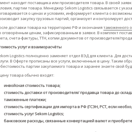
лиент находит поставщика или производителя товара. В своей заявк
словия, партии товара. Менеджер Sekom Logistics связывается с ук
оговаривается о ценах и условиях, информирует клиента о возможны
роизводит закупку грузовых партий, организует и контролирует дос
осле доставки товара на территорию РФ и окончания
таможенного 
о оговорённым ценам, зафиксированным в заявке. В комплект поста
чета, счета-фактуры, ТТН, копии документов от производителя/прод
тоимость услуг и взаиморасчёты
ekom Logistics полноценно заменяет отдел ВЭД для клиента. Для дос
слуги. В Оферте прописаны все услуги, включенные в цену. Таким об
ебестоимость партии закупаемого товара и заранее знаете свой бу
 цену товара обычно входят:
инвойсная стоимость товара;
стоимость доставки от производителя/ продавца товара до склад
таможенные платежи;
стоимость сертификации для импорта в РФ (ГСЭН, РСТ, если необхо
стоимость услуг Sekom Logistics;
банковские расходы, связанные конвертацией валют и приобрете