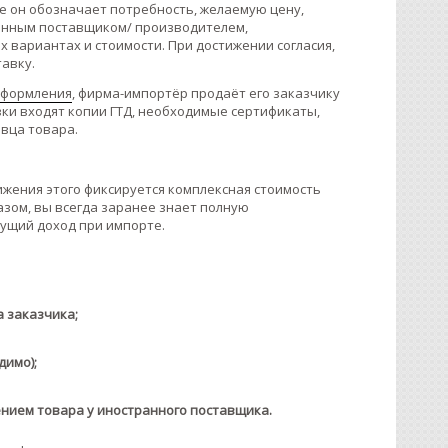
е он обозначает потребность, желаемую цену,
азанным поставщиком/ производителем,
х вариантах и стоимости. При достижении согласия,
тавку.
оформления
, фирма-импортёр продаёт его заказчику
вки входят копии ГТД, необходимые сертификаты,
авца товара.
тижения этого фиксируется комплексная стоимость
разом, вы всегда заранее знает полную
дущий доход при импорте.
а заказчика;
димо);
нием товара у иностранного поставщика.