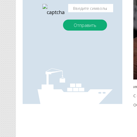
и
С
О