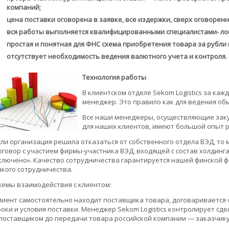
компаний;
цена поставки оговорена в заявке, все издержки, сверх оговорен
вся работы выполняется квалифицированными специалистами- ло
простая и понятная для ФНС схема приобретения товара за рубли 
отсутствует необходимость ведения валютного учета и контроля.
Технология работы
В клиентском отделе Sekom Logistics за к
менеджер. Это правило как для ведения обы
Все наши менеджеры, осуществляющие заку
для наших клиентов, имеют большой опыт р
сли организация решила отказаться от собственного отдела ВЭД, то
оговор с участием фирмы-участника ВЭД, входящей с состав холдинга
ключено». Качество сотрудничества гарантируется нашей финской ф
акого сотрудничества.
хемы взаимодействия с клиентом:
лиент самостоятельно находит поставщика товара, договаривается о
роки и условия поставки. Менеджер Sekom Logistics контролирует сд
 поставщиком до передачи товара российской компании — заказчику