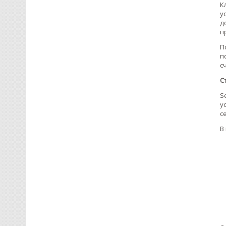
К
у
д
п
П
п
с
С
S
у
с
В