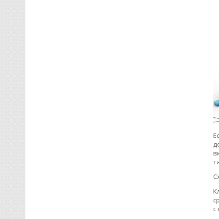
Е
д
в
т
С
К
с
с