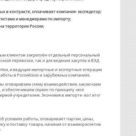
ных в контракте, оплачивает компания- экспедитор;
гистами и менеджерами по импорту;
на территории России;
аждым клиентом закреплён отдельный персональный
чной перевозки, так и для ведения закупок и ВЭД.
пки, и ведущие импортные и экспортные операции
аботы в Российских и зарубежных компаниях.
 мы оговариваем схему взаимодействия, заключаем
, и обеспечиваем сервис по принципу «все
ирмой-учредителем. Экономия в импорте- вот итог
б условиях работы, оговаривает партии, цены,
елку и поставку товара, начиная от взаиморасчётов
.