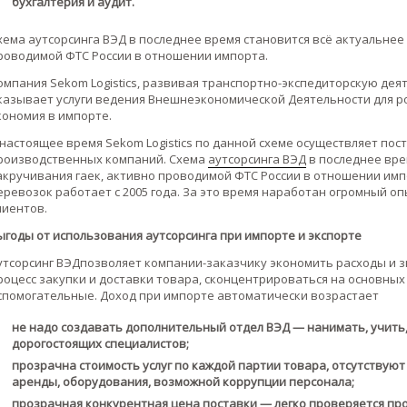
бухгалтерия и аудит.
хема аутсорсинга ВЭД в последнее время становится всё актуальнее 
роводимой ФТС России в отношении импорта.
омпания Sekom Logistics, развивая транспортно-экспедиторскую дея
казывает услуги ведения Внешнеэкономической Деятельности для ро
кономия в импорте.
 настоящее время Sekom Logistics по данной схеме осуществляет по
роизводственных компаний. Схема
аутсорсинга ВЭД
в последнее врем
акручивания гаек, активно проводимой ФТС России в отношении имп
еревозок работает с 2005 года. За это время наработан огромный о
лиентов.
ыгоды от использования аутсорсинга при импорте и экспорте
утсорсинг ВЭДпозволяет компании-заказчику экономить расходы и з
роцесс закупки и доставки товара, сконцентрироваться на основных
спомогательные. Доход при импорте автоматически возрастает
не надо создавать дополнительный отдел ВЭД — нанимать, учить
дорогостоящих специалистов;
прозрачна стоимость услуг по каждой партии товара, отсутствуют
аренды, оборудования, возможной коррупции персонала;
прозрачная конкурентная цена поставки — легко проверяется пр