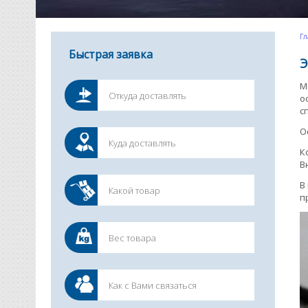
Гл
Быстрая заявка
Э
М
о
с
О
К
В
В
п