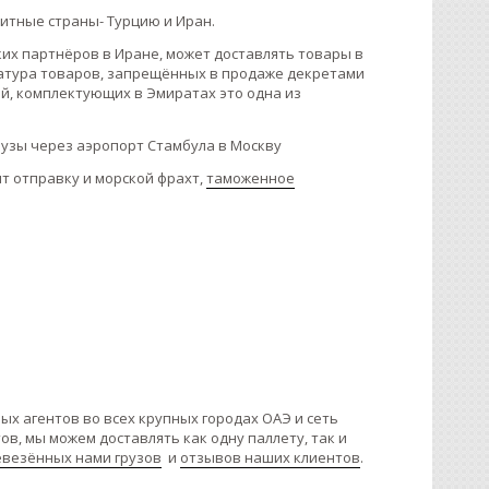
зитные страны- Турцию и Иран.
ких партнёров в Иране, может доставлять товары в
нклатура товаров, запрещённых в продаже декретами
ей, комплектующих в Эмиратах это одна из
рузы через аэропорт Стамбула в Москву
т отправку и морской фрахт,
таможенное
х агентов во всех крупных городах ОАЭ и сеть
ов, мы можем доставлять как одну паллету, так и
везённых нами грузов
и
отзывов наших клиентов
.