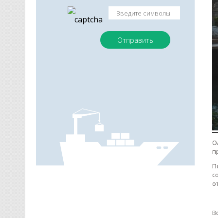
О
п
П
с
о
В