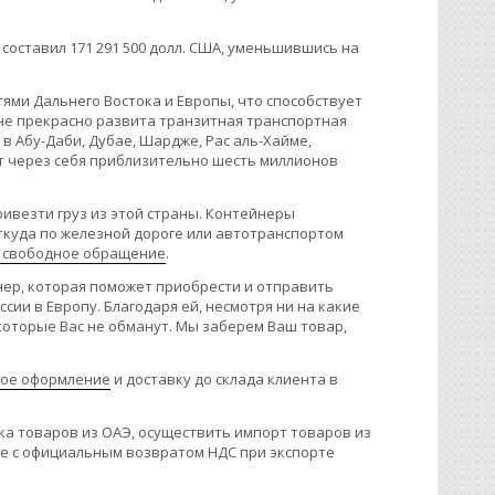
составил 171 291 500 долл. США, уменьшившись на
ми Дальнего Востока и Европы, что способствует
не прекрасно развита транзитная транспортная
в Абу-Даби, Дубае, Шардже, Рас аль-Хайме,
ют через себя приблизительно шесть миллионов
ивезти груз из этой страны. Контейнеры
ткуда по железной дороге или автотранспортом
в свободное обращение
.
нер, которая поможет приобрести и отправить
сии в Европу. Благодаря ей, несмотря ни на какие
которые Вас не обманут. Мы заберем Ваш товар,
ое оформление
и доставку до склада клиента в
а товаров из ОАЭ, осуществить импорт товаров из
сле с официальным возвратом НДС при экспорте