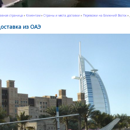
авная страница
»
Клиентам
»
Страны и места доставки
»
Перевозки на Ближний Восток
»
оставка из ОАЭ