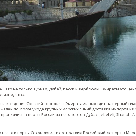
АЭ это не только Туризм, Дубай, пески и верблюды. Эмираты это це
роизводства.
осле ведения Санкций торговля с Эмиратами выходит на первый план
ожалению, после ухода крупных морских линий доставка импорта из
тправлялись в порты России из всех портов Дубая- Jebel Ali, Sharjah, A
о все эти порты Секом логистик отправлял Российский экспорт в Мор