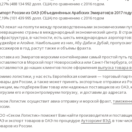
0,27% (488 134 992 долл. США) по сравнению с 2016 годом.
мпорт России из ОАЭ (Объединённых Арабских Эмиратов) в 2017 году
7,19% (101 439 995 долл. США) по сравнению с 2016 годом
АЭ лежат на полпути между производственными экономическими путя
ревращению страны в международный экономический центр. В стра
нфраструктура, в частности, есть шесть международных аэропортов: 
уджейре и Алэйне. Наибольшие из них, Абу-Даби и Дубай, пропуска
ассажиров в год, растут также и объёмы фрахта.
оставка из Эмиратов морскими контейнерами самый простой путь пр
оставляются в Морской порт Новороссийска или Санкт-Петербурга, о
оставляются до наших клиентов после оформления
выпуска товара 
омимо логистики, у нас есть Европейская компания — торговый парт
овары для России, а также может принять экспортные отправки из Рос
анкции, мы подберем Вам товар или надежных поставщиков из ОАЭ, 
огрузим его и проконтролируем погрузку, и доставим до адресата.
еком Логистик осуществит авиа отправку и морской фрахт,
таможенн
оссии.
ОО «Секом Логистик» поможет Вам найти производителя и поставщик
АЭ и экспорт товаров в ОАЭ по процедуре
Аутсорсинг ВЭД
, в том чи
оваров из России.