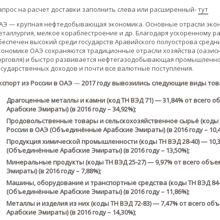
апрос на расчет доставки заполнить слева или расширенный-
тут
АЭ — крупная нефтедобывающая экономика. Основные отрасли эконо
еталлургия, мелкое кораблестроение и др. Благодаря ускоренному
беспечен высокий среди государств Аравийского полуострова средни
кономике ОАЭ сохраняются традиционные отрасли хозяйства (оазисн
орговля) и быстро развивается нефтегазодобывающая промышленно
осударственных доходов и почти все валютные поступления.
кспорт из России в ОАЭ
—
2017 году вывозились следующие виды тов
Драгоценные металлы и камни (код ТН ВЭД 71) — 31,84% от всего 
Арабские Эмираты) (в 2016 году – 34,92%);
Продовольственные товары и сельскохозяйственное сырьё (коды Т
России в ОАЭ (Объединённые Арабские Эмираты) (в 2016 году – 10,4
Продукция химической промышленности (коды ТН ВЭД 28-40) — 10,3
(Объединённые Арабские Эмираты) (в 2016 году – 13,50%);
Минеральные продукты (коды ТН ВЭД 25-27) — 9,97% от всего объ
Эмираты) (в 2016 году – 7,88%);
Машины, оборудование и транспортные средства (коды ТН ВЭД 84-9
(Объединённые Арабские Эмираты) (в 2016 году – 11,86%);
Металлы и изделия из них (коды ТН ВЭД 72-83) — 7,47% от всего о
Арабские Эмираты) (в 2016 году – 14,30%);