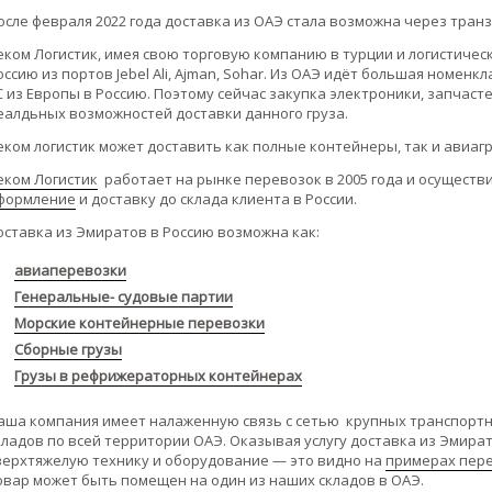
осле февраля 2022 года доставка из ОАЭ стала возможна через тран
еком Логистик, имея свою торговую компанию в турции и логистичес
оссию из портов Jebel Ali, Ajman, Sohar. Из ОАЭ идёт большая номе
С из Европы в Россию. Поэтому сейчас закупка электроники, запчаст
еалдьных возможностей доставки данного груза.
еком логистик может доставить как полные контейнеры, так и авиаг
еком Логистик
работает на рынке перевозок в 2005 года и осуществи
формление
и доставку до склада клиента в России.
оставка из Эмиратов в Россию возможна как:
авиаперевозки
Генеральные- судовые партии
Морские контейнерные перевозки
Сборные грузы
Грузы в рефрижераторных контейнерах
аша компания имеет налаженную связь с сетью крупных транспортны
кладов по всей территории ОАЭ. Оказывая услугу доставка из Эмират
верхтяжелую технику и оборудование — это видно на
примерах пере
овар может быть помещен на один из наших складов в ОАЭ.