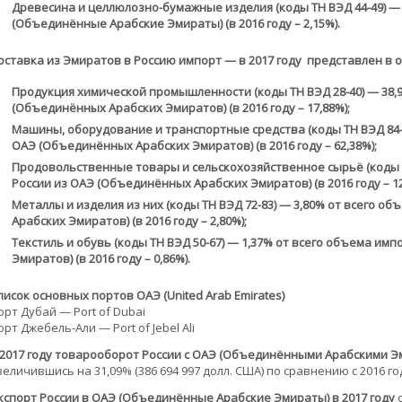
Древесина и целлюлозно-бумажные изделия (коды ТН ВЭД 44-49) — 
(Объединённые Арабские Эмираты) (в 2016 году – 2,15%).
оставка из Эмиратов в Россию импорт — в 2017 году представлен в
Продукция химической промышленности (коды ТН ВЭД 28-40) — 38,
(Объединённых Арабских Эмиратов) (в 2016 году – 17,88%);
Машины, оборудование и транспортные средства (коды ТН ВЭД 84-9
ОАЭ (Объединённых Арабских Эмиратов) (в 2016 году – 62,38%);
Продовольственные товары и сельскохозяйственное сырьё (коды Т
России из ОАЭ (Объединённых Арабских Эмиратов) (в 2016 году – 12
Металлы и изделия из них (коды ТН ВЭД 72-83) — 3,80% от всего 
Арабских Эмиратов) (в 2016 году – 2,80%);
Текстиль и обувь (коды ТН ВЭД 50-67) — 1,37% от всего объема и
Эмиратов) (в 2016 году – 0,86%).
писок основных портов ОАЭ (United Arab Emirates)
орт Дубай — Port of Dubai
орт Джебель-Али — Port of Jebel Ali
 2017 году товарооборот России с ОАЭ (Объединёнными Арабскими Э
величившись на 31,09% (386 694 997 долл. США) по сравнению с 2016 го
кспорт России в ОАЭ (Объединённые Арабские Эмираты) в 2017 году
с