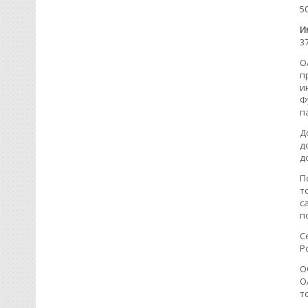
5
И
3
О
п
и
Ф
п
Д
д
д
П
т
с
п
С
Р
О
О
т