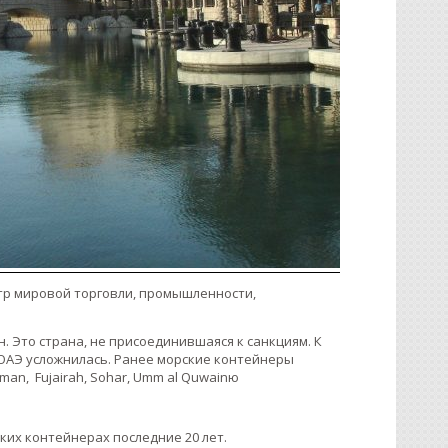
нтр мировой торговли, промышленности,
. Это страна, не присоединившаяся к санкциям. К
 ОАЭ усложнилась. Ранее морские контейнеры
jman, Fujairah, Sohar, Umm al Quwainю
ских контейнерах последние 20 лет.